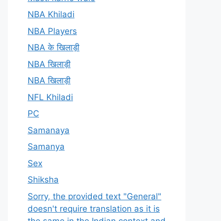
NBA Khiladi
NBA Players
NBA के खिलाड़ी
NBA खिलाड़ी
NBA खिलाड़ी
NFL Khiladi
PC
Samanaya
Samanya
Sex
Shiksha
Sorry, the provided text "General"
doesn't require translation as it is
the same in the Indian context and