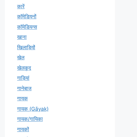
कारें
कॉमेडियनों
कॉमेडियन्स
खाना
खिलाड़ियों
खेल
खेलकूद
गाड़ियां
गानेबाज
गायक
गायक (Gāyak)
गायक/गायिका
गायकों