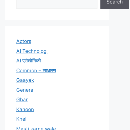
Search
Actors
AI Technologi
AI प्रौद्योगिकी
Common – साधारण
Gaayak
General
Ghar
Kanoon
Khel
Masti karne wale