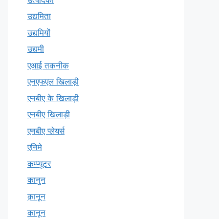
उद्यमिता
उद्यमियों
उद्यमी
एआई तकनीक
एनएफएल खिलाड़ी
एनबीए के खिलाड़ी
एनबीए खिलाड़ी
एनबीए प्लेयर्स
एनिमे
कम्प्यूटर
कानुन
क़ानून
कानून