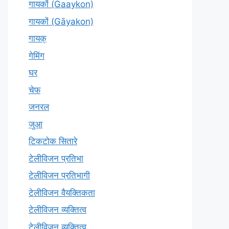
गायकों (Gaaykon)
गायकों (Gāyakon)
गायक्
गेमिंग
घर
चेफ
जनरल
जुआ
टिकटोक सितारे
टेलीविजन प्रतिभा
टेलीविजन प्रतिभागी
टेलीविजन वैयक्तिकता
टेलीविजन व्यक्तित्व
टेलीविज़न व्यक्तित्व