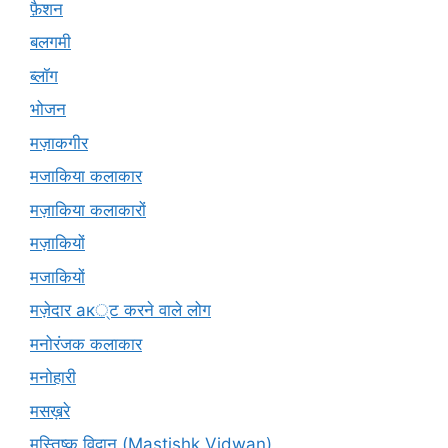
फ़ैशन
बलगमी
ब्लॉग
भोजन
मज़ाकगीर
मजाकिया कलाकार
मज़ाकिया कलाकारों
मज़ाकियों
मजाकियों
मज़ेदार ак्ट करने वाले लोग
मनोरंजक कलाकार
मनोहारी
मसख़रे
मस्तिष्क विद्वान (Mastishk Vidwan)