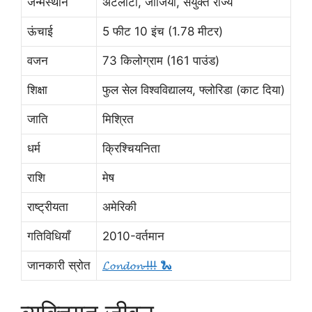
जन्मस्थान
अटलांटा, जॉर्जिया, संयुक्त राज्य
ऊंचाई
5 फीट 10 इंच (1.78 मीटर)
वजन
73 किलोग्राम (161 पाउंड)
शिक्षा
फुल सेल विश्वविद्यालय, फ्लोरिडा (काट दिया)
जाति
मिश्रित
धर्म
क्रिश्चियनिता
राशि
मेष
राष्ट्रीयता
अमेरिकी
गतिविधियाँ
2010-वर्तमान
जानकारी स्रोत
𝓛𝓸𝓷𝓭𝓸𝓷 !̶!̶!̶ 🐍