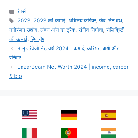
Categories
रैपर्स
Tags
2023
,
2023 की कमाई
,
अभिनय करियर
,
जैव
,
नेट वर्थ
,
मनोरंजन उद्योग
,
लंदन ऑन डा ट्रैक
,
संगीत निर्माता
,
सेलिब्रिटी
की ऊचाई
,
हिप हॉप
मालु त्रेवेजो नेट वर्थ 2024 | कमाई, करियर, बायो और
परिवार
LazarBeam Net Worth 2024 | income, career
& bio