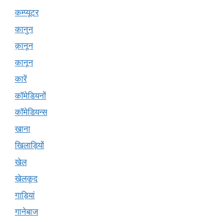
कम्प्यूटर
कानुन
क़ानून
कानून
कारें
कॉमेडियनों
कॉमेडियन्स
खाना
खिलाड़ियों
खेल
खेलकूद
गाड़ियां
गानेबाज