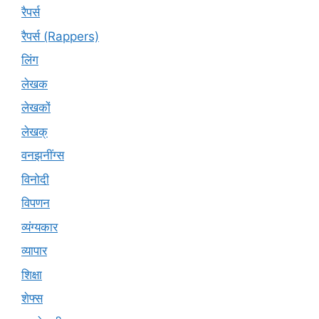
रैपर्स
रैपर्स (Rappers)
लिंग
लेखक
लेखकों
लेखक्
वनझनींग्स
विनोदी
विपणन
व्यंग्यकार
व्यापार
शिक्षा
शेफ्स