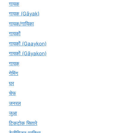
गायक
गायक (Gāyak)
गायक/गायिका
गायकों
गायकों (Gaaykon)
गायकों (Gāyakon)
गायक्
गेमिंग
घर
चेफ
जनरल
जुआ
टिकटोक सितारे