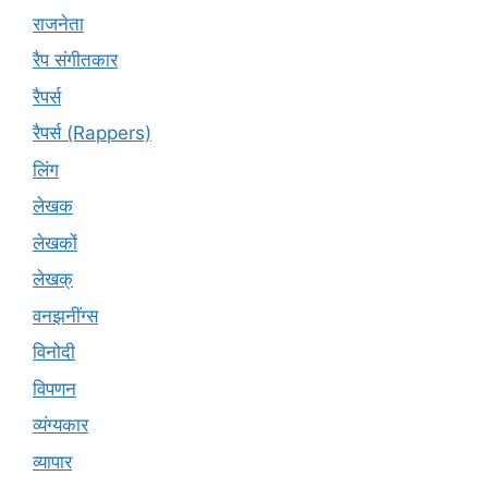
राजनेता
रैप संगीतकार
रैपर्स
रैपर्स (Rappers)
लिंग
लेखक
लेखकों
लेखक्
वनझनींग्स
विनोदी
विपणन
व्यंग्यकार
व्यापार