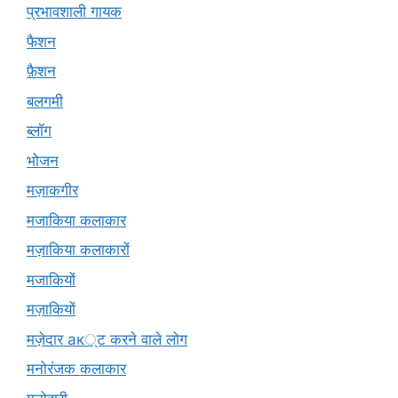
प्रभावशाली गायक
फैशन
फ़ैशन
बलगमी
ब्लॉग
भोजन
मज़ाकगीर
मजाकिया कलाकार
मज़ाकिया कलाकारों
मजाकियों
मज़ाकियों
मज़ेदार ак्ट करने वाले लोग
मनोरंजक कलाकार