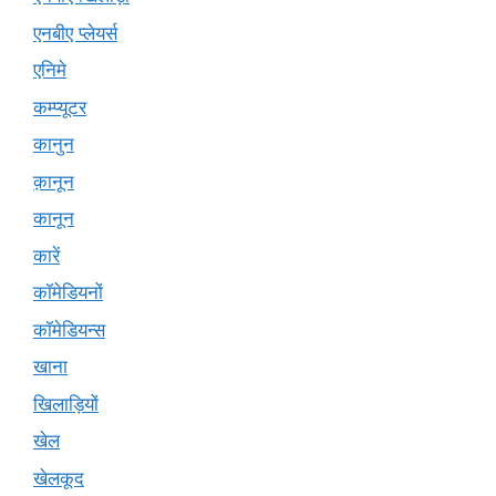
एनबीए प्लेयर्स
एनिमे
कम्प्यूटर
कानुन
क़ानून
कानून
कारें
कॉमेडियनों
कॉमेडियन्स
खाना
खिलाड़ियों
खेल
खेलकूद