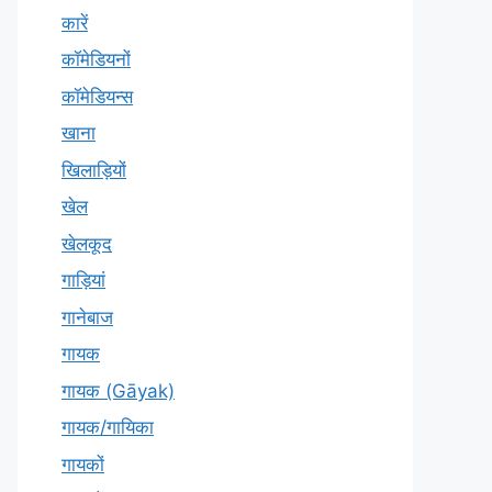
कारें
कॉमेडियनों
कॉमेडियन्स
खाना
खिलाड़ियों
खेल
खेलकूद
गाड़ियां
गानेबाज
गायक
गायक (Gāyak)
गायक/गायिका
गायकों