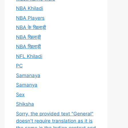
NBA Khiladi
NBA Players
NBA के खिलाड़ी
NBA खिलाड़ी
NBA खिलाड़ी
NFL Khiladi
PC
Samanaya
Samanya
Sex
Shiksha
Sorry, the provided text "General"
doesn't require translation as it is
the same in the Indian context and