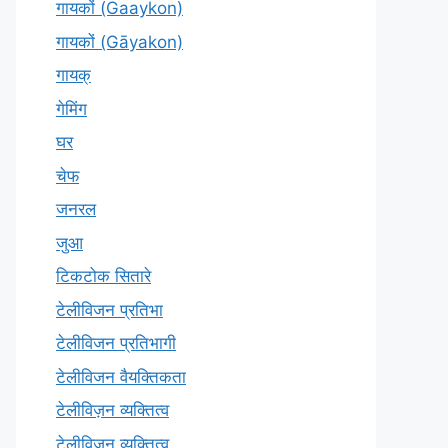
गायकों (Gaaykon)
गायकों (Gāyakon)
गायक्
गेमिंग
घर
चेफ
जनरल
जुआ
टिकटोक सितारे
टेलीविजन प्रतिभा
टेलीविजन प्रतिभागी
टेलीविजन वैयक्तिकता
टेलीविज़न व्यक्तित्व
टेलीविजन व्यक्तित्व