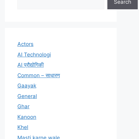
Search
Actors
AI Technologi
AI प्रौद्योगिकी
Common – साधारण
Gaayak
General
Ghar
Kanoon
Khel
Masti karne wale