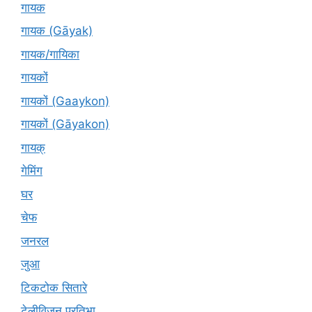
गायक
गायक (Gāyak)
गायक/गायिका
गायकों
गायकों (Gaaykon)
गायकों (Gāyakon)
गायक्
गेमिंग
घर
चेफ
जनरल
जुआ
टिकटोक सितारे
टेलीविजन प्रतिभा