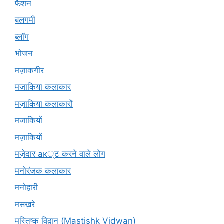
फैशन
बलगमी
ब्लॉग
भोजन
मज़ाकगीर
मजाकिया कलाकार
मज़ाकिया कलाकारों
मजाकियों
मज़ाकियों
मज़ेदार ак्ट करने वाले लोग
मनोरंजक कलाकार
मनोहारी
मसख़रे
मस्तिष्क विद्वान (Mastishk Vidwan)