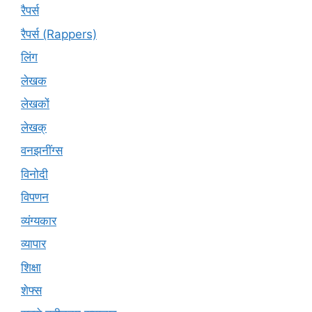
रैपर्स
रैपर्स (Rappers)
लिंग
लेखक
लेखकों
लेखक्
वनझनींग्स
विनोदी
विपणन
व्यंग्यकार
व्यापार
शिक्षा
शेफ्स