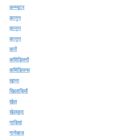
कम्प्यूटर
कानुन
क़ानून
कानून
कारें
कॉमेडियनों
कॉमेडियन्स
खाना
खिलाड़ियों
खेल
खेलकूद
गाड़ियां
गानेबाज