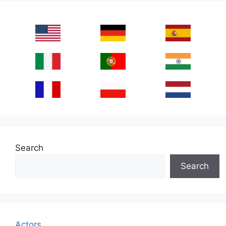
Search
Search
Actors