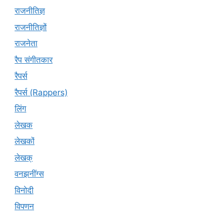
राजनीतिज्ञ
राजनीतिज्ञों
राजनेता
रैप संगीतकार
रैपर्स
रैपर्स (Rappers)
लिंग
लेखक
लेखकों
लेखक्
वनझनींग्स
विनोदी
विपणन