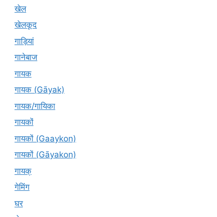
खेल
खेलकूद
गाड़ियां
गानेबाज
गायक
गायक (Gāyak)
गायक/गायिका
गायकों
गायकों (Gaaykon)
गायकों (Gāyakon)
गायक्
गेमिंग
घर