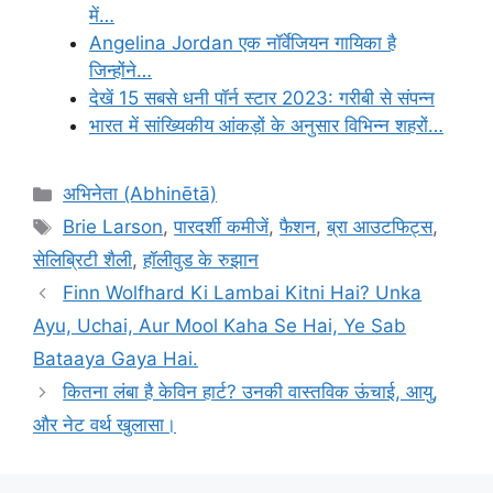
में…
Angelina Jordan एक नॉर्वेजियन गायिका है
जिन्होंने…
देखें 15 सबसे धनी पॉर्न स्टार 2023: गरीबी से संपन्न
भारत में सांख्यिकीय आंकड़ों के अनुसार विभिन्न शहरों…
Categories
अभिनेता (Abhinētā)
Tags
Brie Larson
,
पारदर्शी कमीजें
,
फैशन
,
ब्रा आउटफिट्स
,
सेलिब्रिटी शैली
,
हॉलीवुड के रुझान
Finn Wolfhard Ki Lambai Kitni Hai? Unka
Ayu, Uchai, Aur Mool Kaha Se Hai, Ye Sab
Bataaya Gaya Hai.
कितना लंबा है केविन हार्ट? उनकी वास्तविक ऊंचाई, आयु,
और नेट वर्थ खुलासा।