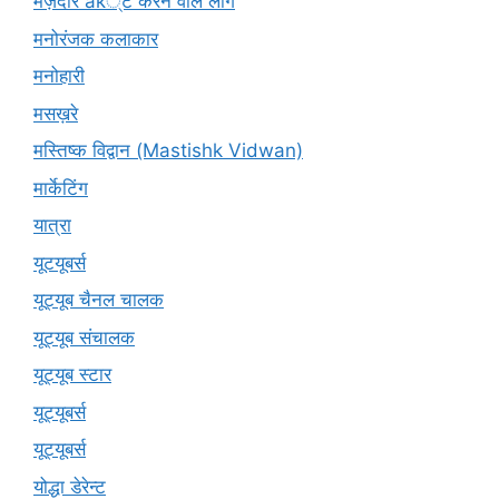
मज़ेदार ак्ट करने वाले लोग
मनोरंजक कलाकार
मनोहारी
मसख़रे
मस्तिष्क विद्वान (Mastishk Vidwan)
मार्केटिंग
यात्रा
यूटयूबर्स
यूट्यूब चैनल चालक
यूट्यूब संचालक
यूट्यूब स्टार
यूट्‍यूबर्स
यूट्यूबर्स
योद्धा डेरेन्ट