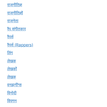
राजनीतिज्ञ
राजनीतिज्ञों
राजनेता
रैप संगीतकार
रैपर्स
रैपर्स (Rappers)
लिंग
लेखक
लेखकों
लेखक्
वनझनींग्स
विनोदी
विपणन