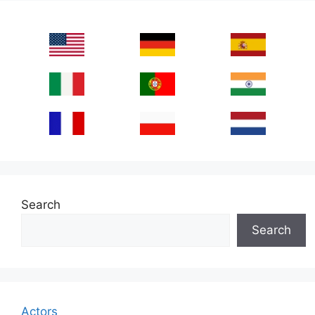
Search
Search
Actors