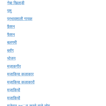
नेबा खिलाड़ी
पशु
प्रभावशाली गायक
फ़ैशन
फैशन
बलगमी
ब्लॉग
भोजन
मज़ाकगीर
मजाकिया कलाकार
मज़ाकिया कलाकारों
मज़ाकियों
मजाकियों
मज़ेदार ак्ट करने वाले लोग