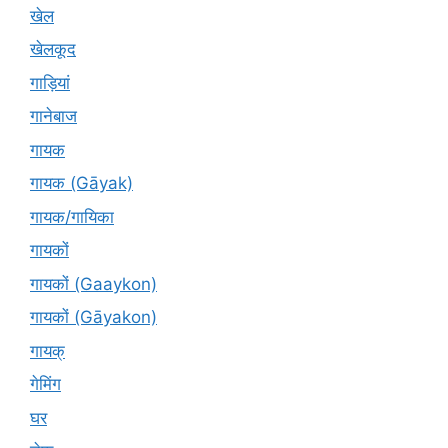
खेल
खेलकूद
गाड़ियां
गानेबाज
गायक
गायक (Gāyak)
गायक/गायिका
गायकों
गायकों (Gaaykon)
गायकों (Gāyakon)
गायक्
गेमिंग
घर