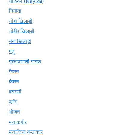
नायिका (Nāyikā)
निर्माता
नीबा खिलाड़ी
नीबीए खिलाड़ी
नेबा खिलाड़ी
पशु
प्रभावशाली गायक
फ़ैशन
फैशन
बलगमी
ब्लॉग
भोजन
मज़ाकगीर
मजाकिया कलाकार