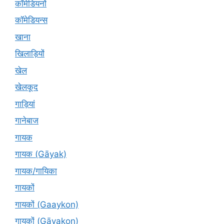
कॉमेडियनों
कॉमेडियन्स
खाना
खिलाड़ियों
खेल
खेलकूद
गाड़ियां
गानेबाज
गायक
गायक (Gāyak)
गायक/गायिका
गायकों
गायकों (Gaaykon)
गायकों (Gāyakon)