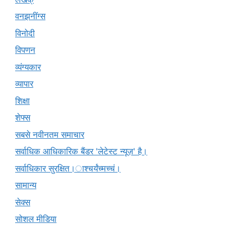
वनझनींग्स
विनोदी
विपणन
व्यंग्यकार
व्यापार
शिक्षा
शेफ्स
सबसे नवीनतम समाचार
सर्वाधिक आधिकारिक बैंडर 'लेटेस्ट न्यूज़' है।
सर्वाधिकार सुरक्षित।ाश्चर्यंच्मच्चं।
सामान्य
सेक्स
सोशल मीडिया