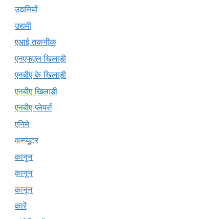
उद्यमियों
उद्यमी
एआई तकनीक
एनएफएल खिलाड़ी
एनबीए के खिलाड़ी
एनबीए खिलाड़ी
एनबीए प्लेयर्स
एनिमे
कम्प्यूटर
कानुन
क़ानून
कानून
कारें