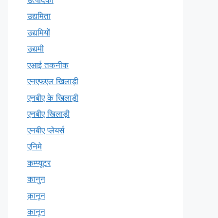
उद्यमिता
उद्यमियों
उद्यमी
एआई तकनीक
एनएफएल खिलाड़ी
एनबीए के खिलाड़ी
एनबीए खिलाड़ी
एनबीए प्लेयर्स
एनिमे
कम्प्यूटर
कानुन
क़ानून
कानून