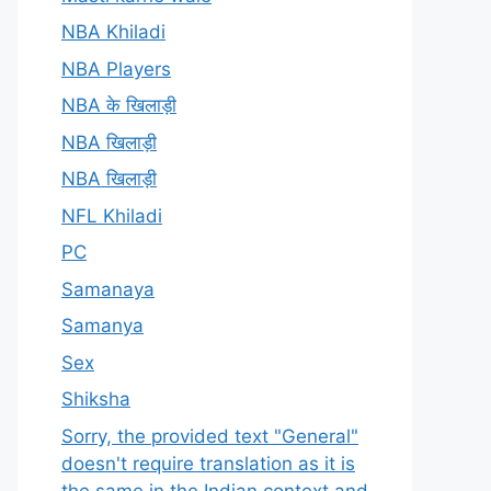
NBA Khiladi
NBA Players
NBA के खिलाड़ी
NBA खिलाड़ी
NBA खिलाड़ी
NFL Khiladi
PC
Samanaya
Samanya
Sex
Shiksha
Sorry, the provided text "General"
doesn't require translation as it is
the same in the Indian context and