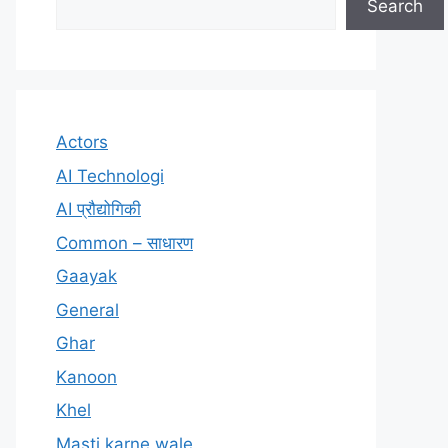
Search
Actors
AI Technologi
AI प्रौद्योगिकी
Common – साधारण
Gaayak
General
Ghar
Kanoon
Khel
Masti karne wale