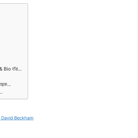
& Bio रॉड…
 माइक…
म…
 to David Beckham