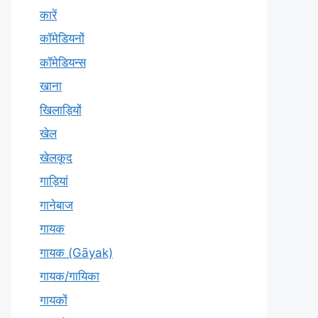
कारें
कॉमेडियनों
कॉमेडियन्स
खाना
खिलाड़ियों
खेल
खेलकूद
गाड़ियां
गानेबाज
गायक
गायक (Gāyak)
गायक/गायिका
गायकों