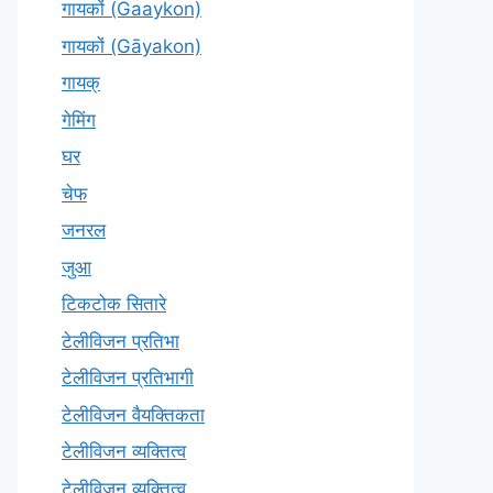
गायकों (Gaaykon)
गायकों (Gāyakon)
गायक्
गेमिंग
घर
चेफ
जनरल
जुआ
टिकटोक सितारे
टेलीविजन प्रतिभा
टेलीविजन प्रतिभागी
टेलीविजन वैयक्तिकता
टेलीविजन व्यक्तित्व
टेलीविज़न व्यक्तित्व