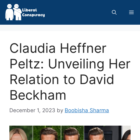
Skip
to
Me
content
Claudia Heffner
Peltz: Unveiling Her
Relation to David
Beckham
December 1, 2023
by
Boobisha Sharma