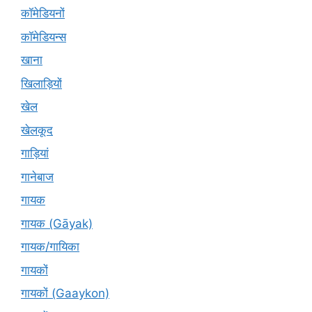
कॉमेडियनों
कॉमेडियन्स
खाना
खिलाड़ियों
खेल
खेलकूद
गाड़ियां
गानेबाज
गायक
गायक (Gāyak)
गायक/गायिका
गायकों
गायकों (Gaaykon)