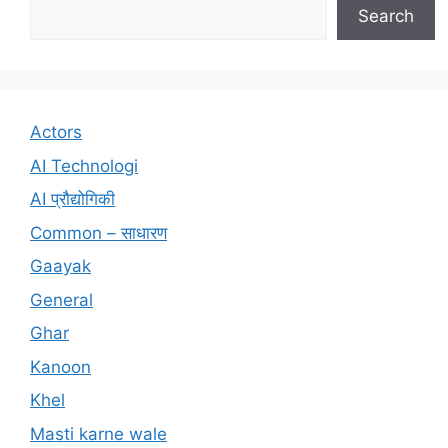
Search
Actors
AI Technologi
AI प्रौद्योगिकी
Common – साधारण
Gaayak
General
Ghar
Kanoon
Khel
Masti karne wale