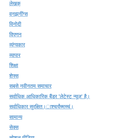
लेखक्
वनझनींग्स
विनोदी
विपणन
व्यंग्यकार
व्यापार
शिक्षा
शेफ्स
सबसे नवीनतम समाचार
सर्वाधिक आधिकारिक बैंडर 'लेटेस्ट न्यूज़' है।
सर्वाधिकार सुरक्षित।ाश्चर्यंच्मच्चं।
सामान्य
सेक्स
सोशल मीडिया