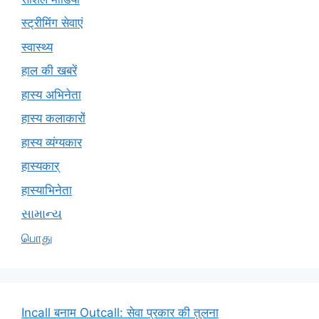
स्ट्रीमिंग सेवाएं
स्वास्थ्य
हाल की खबरें
हास्य अभिनेता
हास्य कलाकारों
हास्य व्यंग्यकार
हास्यकार्
हास्याभिनेता
સામાન્ય
பொது
Incall बनाम Outcall: सेवा प्रकार की तुलना