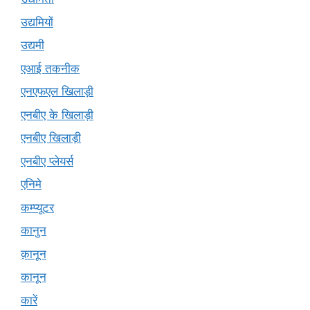
उद्यमियों
उद्यमी
एआई तकनीक
एनएफएल खिलाड़ी
एनबीए के खिलाड़ी
एनबीए खिलाड़ी
एनबीए प्लेयर्स
एनिमे
कम्प्यूटर
कानुन
क़ानून
कानून
कारें