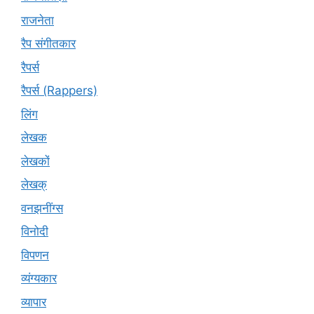
राजनेता
रैप संगीतकार
रैपर्स
रैपर्स (Rappers)
लिंग
लेखक
लेखकों
लेखक्
वनझनींग्स
विनोदी
विपणन
व्यंग्यकार
व्यापार