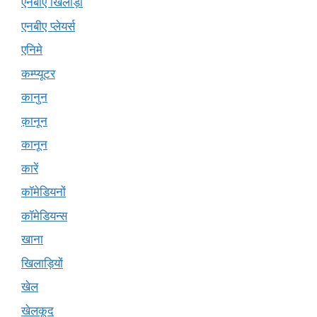
एनबीए खिलाड़ी
एनबीए प्लेयर्स
एनिमे
कम्प्यूटर
कानुन
क़ानून
कानून
कारें
कॉमेडियनों
कॉमेडियन्स
खाना
खिलाड़ियों
खेल
खेलकूद