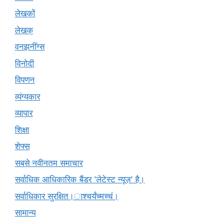
लेखकों
लेखक्
वनझनींग्स
विनोदी
विपणन
व्यंग्यकार
व्यापार
शिक्षा
शेफ्स
सबसे नवीनतम समाचार
सर्वाधिक आधिकारिक बैंडर 'लेटेस्ट न्यूज़' है।
सर्वाधिकार सुरक्षित।ाश्चर्यंच्मच्चं।
सामान्य