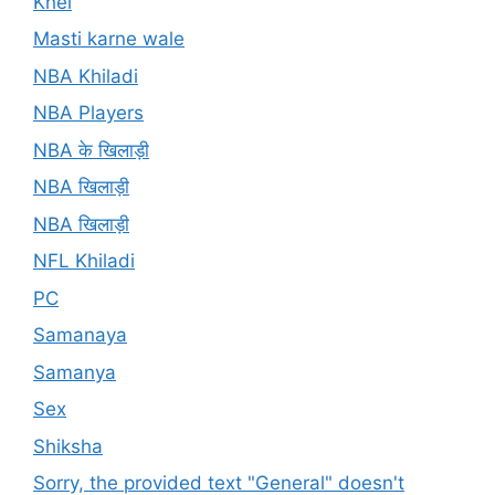
Khel
Masti karne wale
NBA Khiladi
NBA Players
NBA के खिलाड़ी
NBA खिलाड़ी
NBA खिलाड़ी
NFL Khiladi
PC
Samanaya
Samanya
Sex
Shiksha
Sorry, the provided text "General" doesn't