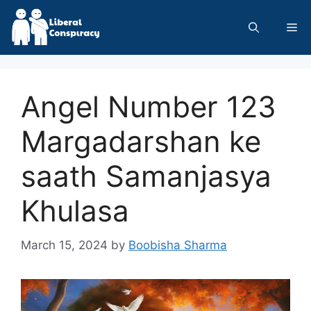
Skip
to
Me
content
Angel Number 123
Margadarshan ke
saath Samanjasya
Khulasa
March 15, 2024
by
Boobisha Sharma