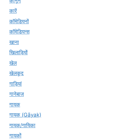
कानून
कारें
कॉमेडियनों
कॉमेडियन्स
खाना
खिलाड़ियों
खेल
खेलकूद
गाड़ियां
गानेबाज
गायक
गायक (Gāyak)
गायक/गायिका
गायकों