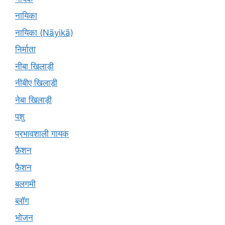
नायिका
नायिका (Nāyikā)
निर्माता
नीबा खिलाड़ी
नीबीए खिलाड़ी
नेबा खिलाड़ी
पशु
प्रभावशाली गायक
फ़ैशन
फैशन
बलगमी
ब्लॉग
भोजन