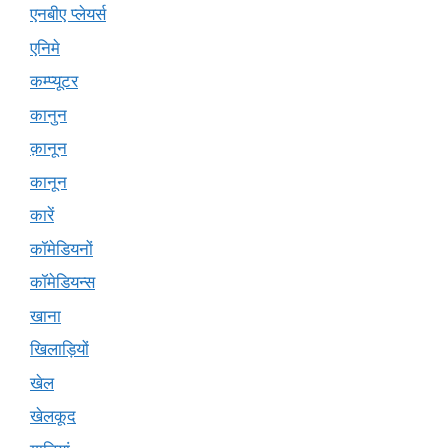
एनबीए प्लेयर्स
एनिमे
कम्प्यूटर
कानुन
क़ानून
कानून
कारें
कॉमेडियनों
कॉमेडियन्स
खाना
खिलाड़ियों
खेल
खेलकूद