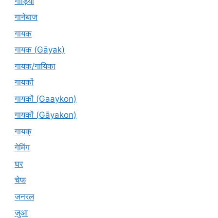
गाड़ियां
गानेबाज
गायक
गायक (Gāyak)
गायक/गायिका
गायकों
गायकों (Gaaykon)
गायकों (Gāyakon)
गायक्
गेमिंग
घर
चेफ
जनरल
जुआ