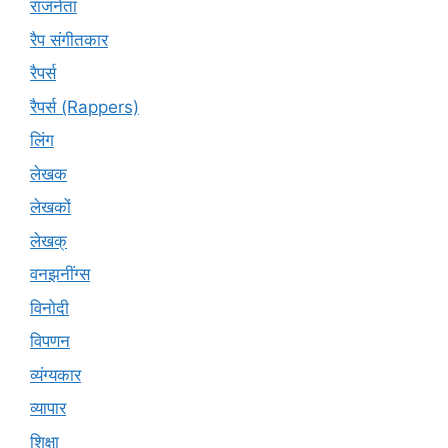
राजनेता
रैप संगीतकार
रैपर्स
रैपर्स (Rappers)
लिंग
लेखक
लेखकों
लेखक्
वनझनींग्स
विनोदी
विपणन
व्यंग्यकार
व्यापार
शिक्षा