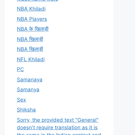
NBA Khiladi
NBA Players
NBA के खिलाड़ी
NBA खिलाड़ी
NBA खिलाड़ी
NFL Khiladi
PC
Samanaya
Samanya
Sex
Shiksha
Sorry, the provided text "General"
doesn't require translation as it is
the same in the Indian context and