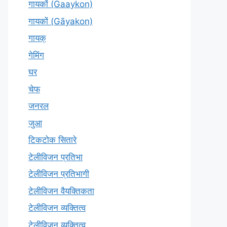
गायकों (Gaaykon)
गायकों (Gāyakon)
गायक्
गेमिंग
घर
चेफ
जनरल
जुआ
टिकटोक सितारे
टेलीविजन प्रतिभा
टेलीविजन प्रतिभागी
टेलीविजन वैयक्तिकता
टेलीविजन व्यक्तित्व
टेलीविज़न व्यक्तित्व