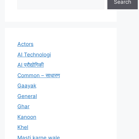
Search
Actors
AI Technologi
AI प्रौद्योगिकी
Common – साधारण
Gaayak
General
Ghar
Kanoon
Khel
Masti karne wale