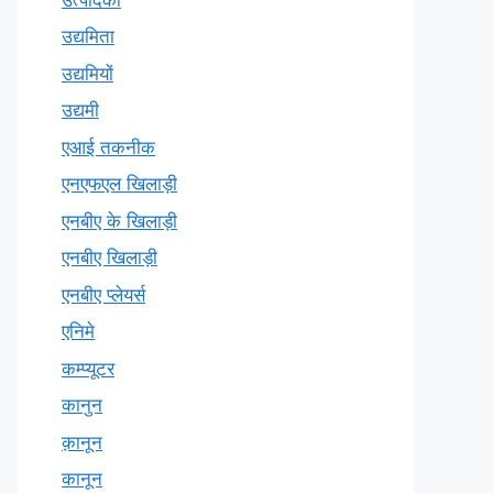
उद्यमिता
उद्यमियों
उद्यमी
एआई तकनीक
एनएफएल खिलाड़ी
एनबीए के खिलाड़ी
एनबीए खिलाड़ी
एनबीए प्लेयर्स
एनिमे
कम्प्यूटर
कानुन
क़ानून
कानून