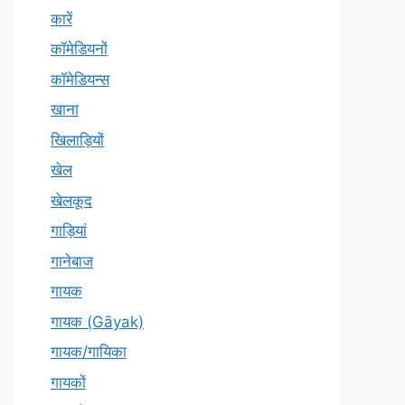
कारें
कॉमेडियनों
कॉमेडियन्स
खाना
खिलाड़ियों
खेल
खेलकूद
गाड़ियां
गानेबाज
गायक
गायक (Gāyak)
गायक/गायिका
गायकों