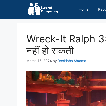
Skip
to
Home
Rap
content
Wreck-It Ralph 3: क
नहीं हो सकती
March 15, 2024
by
Boobisha Sharma