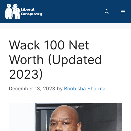
Skip
to
Me
content
Wack 100 Net
Worth (Updated
2023)
December 13, 2023
by
Boobisha Sharma