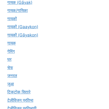
गायक (Gāyak)
गायक/गायिका
गायकों
गायकों (Gaaykon)
गायकों (Gāyakon)
गायक्
गेमिंग
घर
चेफ
जनरल
जुआ
टिकटोक सितारे
टेलीविजन प्रतिभा
टेलीविजन प्रतिभागी