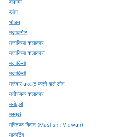
बलगमी
ब्लॉग
भोजन
मज़ाकगीर
मजाकिया कलाकार
मज़ाकिया कलाकारों
मज़ाकियों
मजाकियों
मज़ेदार ак्ट करने वाले लोग
मनोरंजक कलाकार
मनोहारी
मसख़रे
मस्तिष्क विद्वान (Mastishk Vidwan)
मार्केटिंग