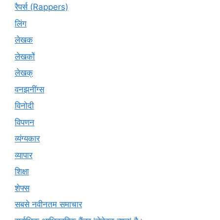
रैपर्स (Rappers)
लिंग
लेखक
लेखकों
लेखक्
वनझनींग्स
विनोदी
विपणन
व्यंग्यकार
व्यापार
शिक्षा
शेफ्स
सबसे नवीनतम समाचार