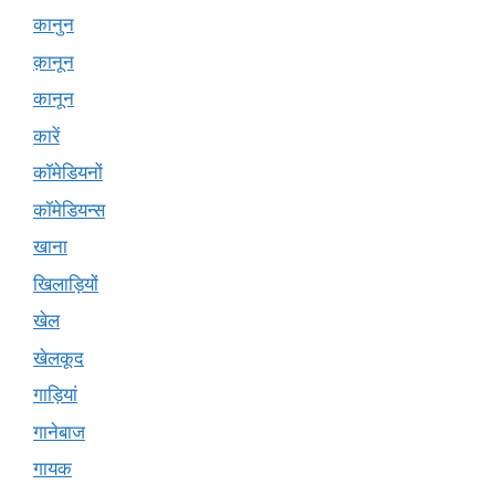
कानुन
क़ानून
कानून
कारें
कॉमेडियनों
कॉमेडियन्स
खाना
खिलाड़ियों
खेल
खेलकूद
गाड़ियां
गानेबाज
गायक