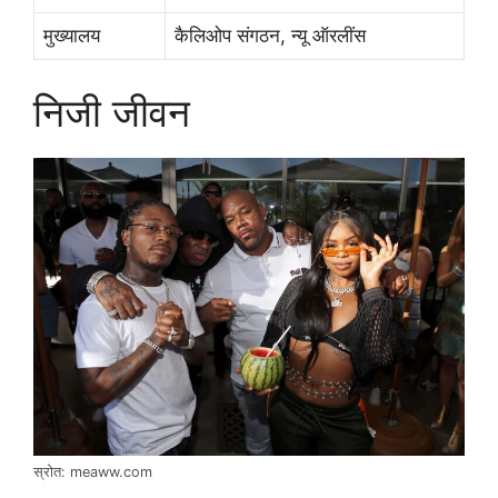
मुख्यालय
कैलिओप संगठन, न्यू ऑरलींस
निजी जीवन
स्रोत: meaww.com