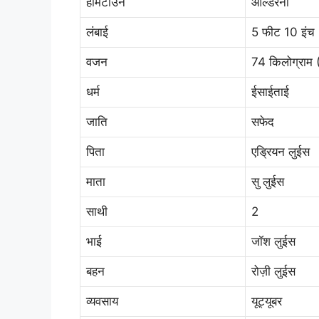
होमटाउन
आल्डरनी
लंबाई
5 फीट 10 इंच 
वजन
74 किलोग्राम 
धर्म
ईसाईताई
जाति
सफेद
पिता
एड्रियन लुईस
माता
सु लुईस
साथी
2
भाई
जॉश लुईस
बहन
रोज़ी लुईस
व्यवसाय
यूट्यूबर