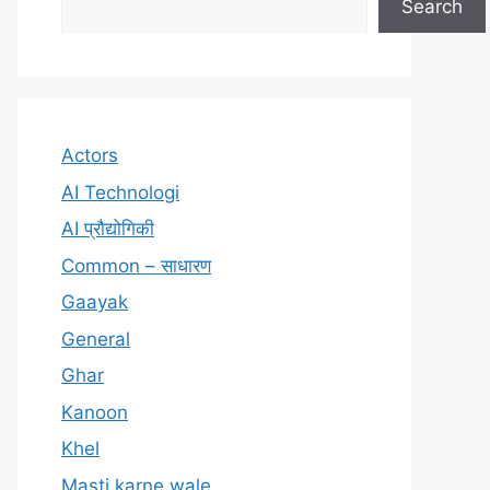
Search
Actors
AI Technologi
AI प्रौद्योगिकी
Common – साधारण
Gaayak
General
Ghar
Kanoon
Khel
Masti karne wale