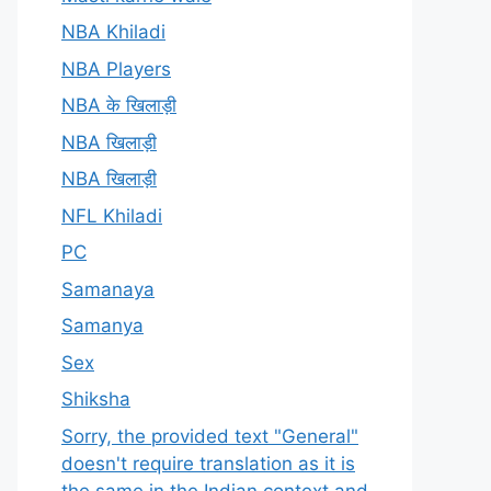
NBA Khiladi
NBA Players
NBA के खिलाड़ी
NBA खिलाड़ी
NBA खिलाड़ी
NFL Khiladi
PC
Samanaya
Samanya
Sex
Shiksha
Sorry, the provided text "General"
doesn't require translation as it is
the same in the Indian context and