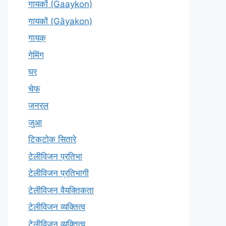
गायकों (Gaaykon)
गायकों (Gāyakon)
गायक्
गेमिंग
घर
चेफ
जनरल
जुआ
टिकटोक सितारे
टेलीविजन प्रतिभा
टेलीविजन प्रतिभागी
टेलीविजन वैयक्तिकता
टेलीविजन व्यक्तित्व
टेलीविज़न व्यक्तित्व