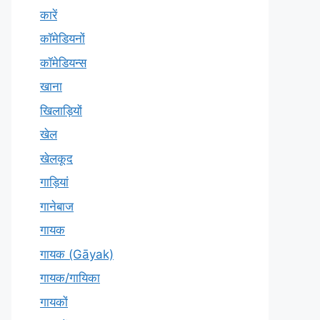
कारें
कॉमेडियनों
कॉमेडियन्स
खाना
खिलाड़ियों
खेल
खेलकूद
गाड़ियां
गानेबाज
गायक
गायक (Gāyak)
गायक/गायिका
गायकों