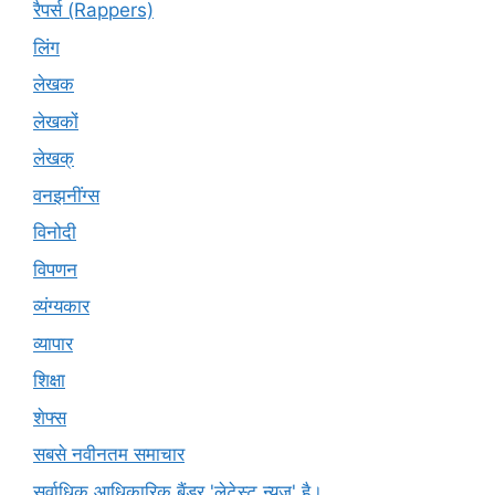
रैपर्स (Rappers)
लिंग
लेखक
लेखकों
लेखक्
वनझनींग्स
विनोदी
विपणन
व्यंग्यकार
व्यापार
शिक्षा
शेफ्स
सबसे नवीनतम समाचार
सर्वाधिक आधिकारिक बैंडर 'लेटेस्ट न्यूज़' है।