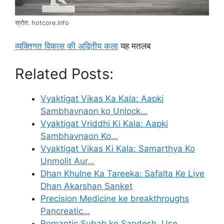
स्रोत: hotcore.info
व्यक्तिगत विकास की अद्वितीय कला
यह मतलब
Related Posts:
Vyaktigat Vikas Ka Kala: Aapki
Sambhavnaon ko Unlock…
Vyaktigat Vriddhi Ki Kala: Aapki
Sambhavnaon Ko…
Vyaktigat Vikas Ki Kala: Samarthya Ko
Unmolit Aur…
Dhan Khulne Ka Tareeka: Safalta Ke Liye
Dhan Akarshan Sanket
Precision Medicine ke breakthroughs
Pancreatic…
Romantic Subah ke Sandesh, Use