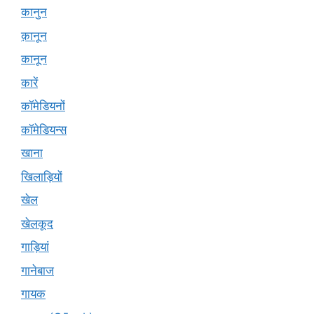
कानुन
क़ानून
कानून
कारें
कॉमेडियनों
कॉमेडियन्स
खाना
खिलाड़ियों
खेल
खेलकूद
गाड़ियां
गानेबाज
गायक