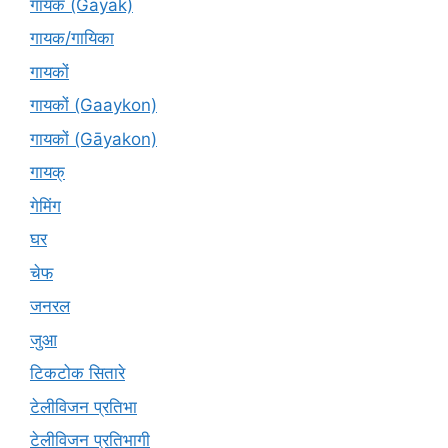
गायक (Gāyak)
गायक/गायिका
गायकों
गायकों (Gaaykon)
गायकों (Gāyakon)
गायक्
गेमिंग
घर
चेफ
जनरल
जुआ
टिकटोक सितारे
टेलीविजन प्रतिभा
टेलीविजन प्रतिभागी