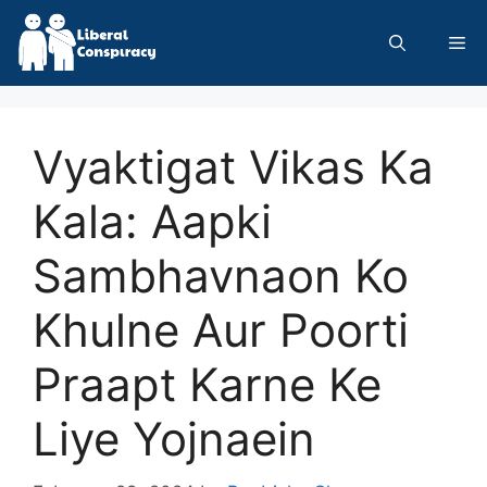
Skip
to
Me
content
Vyaktigat Vikas Ka
Kala: Aapki
Sambhavnaon Ko
Khulne Aur Poorti
Praapt Karne Ke
Liye Yojnaein