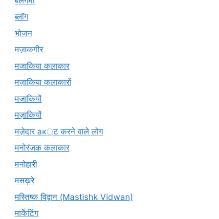
बलगमी
ब्लॉग
भोजन
मज़ाकगीर
मजाकिया कलाकार
मज़ाकिया कलाकारों
मजाकियों
मज़ाकियों
मज़ेदार ак्ट करने वाले लोग
मनोरंजक कलाकार
मनोहारी
मसख़रे
मस्तिष्क विद्वान (Mastishk Vidwan)
मार्केटिंग