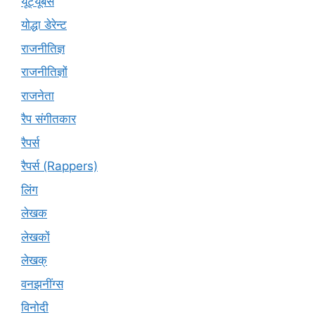
यूट्‍यूबर्स
योद्धा डेरेन्ट
राजनीतिज्ञ
राजनीतिज्ञों
राजनेता
रैप संगीतकार
रैपर्स
रैपर्स (Rappers)
लिंग
लेखक
लेखकों
लेखक्
वनझनींग्स
विनोदी