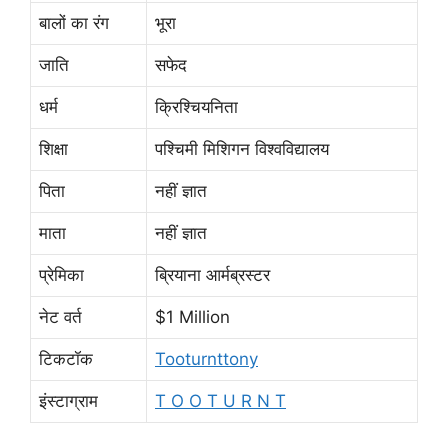
बालों का रंग
भूरा
जाति
सफेद
धर्म
क्रिश्चियनिता
शिक्षा
पश्चिमी मिशिगन विश्वविद्यालय
पिता
नहीं ज्ञात
माता
नहीं ज्ञात
प्रेमिका
ब्रियाना आर्मब्रस्टर
नेट वर्त
$1 Million
टिकटॉक
Tooturnttony
इंस्टाग्राम
T O O T U R N T