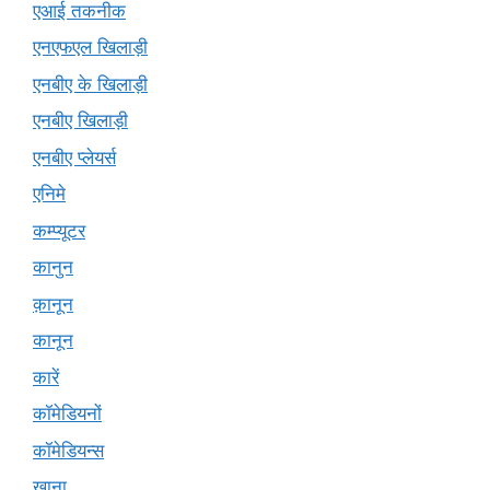
एआई तकनीक
एनएफएल खिलाड़ी
एनबीए के खिलाड़ी
एनबीए खिलाड़ी
एनबीए प्लेयर्स
एनिमे
कम्प्यूटर
कानुन
क़ानून
कानून
कारें
कॉमेडियनों
कॉमेडियन्स
खाना