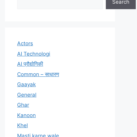
Search
Actors
AI Technologi
AI प्रौद्योगिकी
Common – साधारण
Gaayak
General
Ghar
Kanoon
Khel
Masti karne wale