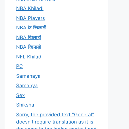
NBA Khiladi
NBA Players
NBA के खिलाड़ी
NBA खिलाड़ी
NBA खिलाड़ी
NFL Khiladi
PC
Samanaya
Samanya
Sex
Shiksha
Sorry, the provided text "General"
doesn't require translation as it is
the same in the Indian context and