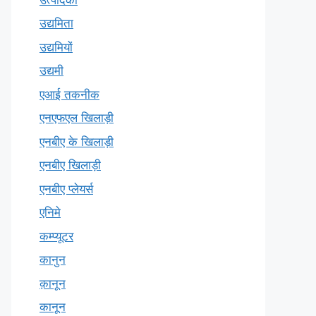
उद्यमिता
उद्यमियों
उद्यमी
एआई तकनीक
एनएफएल खिलाड़ी
एनबीए के खिलाड़ी
एनबीए खिलाड़ी
एनबीए प्लेयर्स
एनिमे
कम्प्यूटर
कानुन
क़ानून
कानून