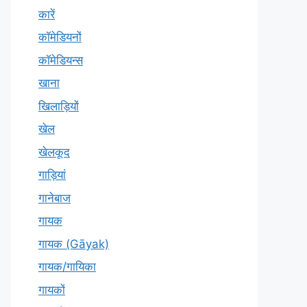
कारें
कॉमेडियनों
कॉमेडियन्स
खाना
खिलाड़ियों
खेल
खेलकूद
गाड़ियां
गानेबाज
गायक
गायक (Gāyak)
गायक/गायिका
गायकों