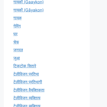
गायकों (Gaaykon)
गायकों (Gāyakon)
गायक्
गेमिंग
घर
चेफ
जनरल
जुआ
टिकटोक सितारे
टेलीविजन प्रतिभा
टेलीविजन प्रतिभागी
टेलीविजन वैयक्तिकता
टेलीविजन व्यक्तित्व
टेलीविज़न व्यक्तित्व