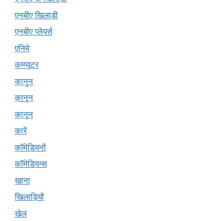
एनबीए खिलाड़ी
एनबीए प्लेयर्स
एनिमे
कम्प्यूटर
कानुन
क़ानून
कानून
कारें
कॉमेडियनों
कॉमेडियन्स
खाना
खिलाड़ियों
खेल