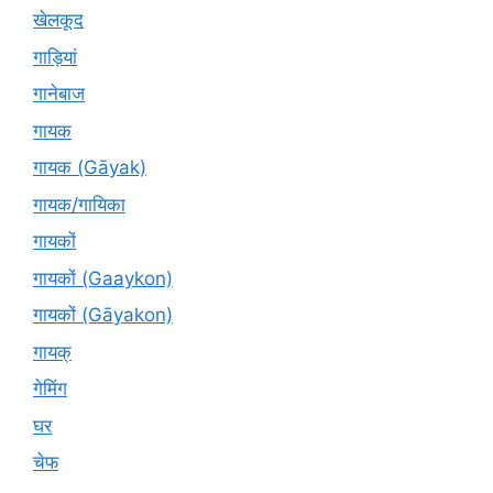
खेलकूद
गाड़ियां
गानेबाज
गायक
गायक (Gāyak)
गायक/गायिका
गायकों
गायकों (Gaaykon)
गायकों (Gāyakon)
गायक्
गेमिंग
घर
चेफ