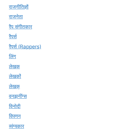
राजनीतिज्ञों
राजनेता
रैप संगीतकार
रैपर्स
रैपर्स (Rappers)
लिंग
लेखक
लेखकों
लेखक्
वनझनींग्स
विनोदी
विपणन
व्यंग्यकार