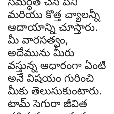
సమర్ధత చేసే పని
మరియు కొత్త చ్యాలన్నీ
ఆదాయాన్ని చూస్తారు.
మీ వారసత్వం,
అదేమును మీరు
వస్తున్న ఆధారంగా ఏంటి
అనే విషయం గురించి
మీకు తెలుసుకుంటారు.
టామ్ సెగురా జీవిత