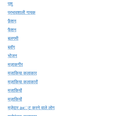
पशु
प्रभावशाली गायक
फ़ैशन
फैशन
बलगमी
ब्लॉग
भोजन
मज़ाकगीर
मजाकिया कलाकार
मज़ाकिया कलाकारों
मजाकियों
मज़ाकियों
मज़ेदार ак्ट करने वाले लोग