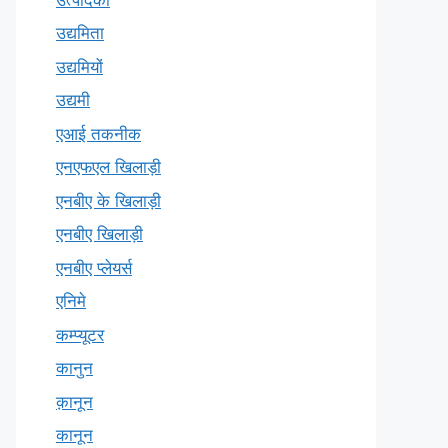
उद्यमिता
उद्यमियों
उद्यमी
एआई तकनीक
एनएफएल खिलाड़ी
एनबीए के खिलाड़ी
एनबीए खिलाड़ी
एनबीए प्लेयर्स
एनिमे
कम्प्यूटर
कानुन
क़ानून
कानून