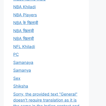
NBA Khiladi
NBA Players
NBA के खिलाड़ी
NBA खिलाड़ी
NBA खिलाड़ी
NFL Khiladi
PC
Samanaya
Samanya
Sex
Shiksha
Sorry, the provided text "General"
doesn't require translation as it is
the same in the Indian context and