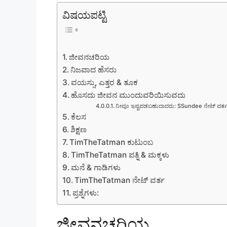
ವಿಷಯಪಟ್ಟಿ
ಜೀವನಚರಿಯ
ನಿಜವಾದ ಹೆಸರು
ವಯಸ್ಸು, ಎತ್ತರ & ತೂಕ
ಹೊಸದು ಜೀವನ ಮುಂದುವರಿಯಿಸುವದು
ನೀವೂ ಇಷ್ಟಪಡಬಹುದಾದರು: SSundee ನೇಟ್ ವರ್
ಕೆಲಸ
ಶಿಕ್ಷಣ
TimTheTatman ಕುಟುಂಬ
TimTheTatman ಪತ್ನಿ & ಮಕ್ಕಳು
ಮನೆ & ಗಾಡಿಗಳು
TimTheTatman ನೇಟ್ ವರ್ತ
ಪ್ರಶ್ನೆಗಳು:
ಜೀವನಚರಿಯ