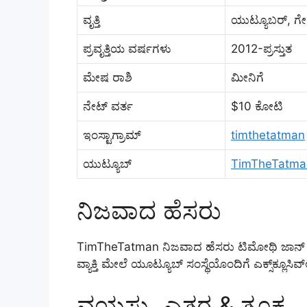
ವೃತ್ತಿ
ಯುಟ್ಯೂಬರ್, ಗೇಮ
ಪ್ರವೃತ್ತಿಯ ವರ್ಷಗಳು
2012-ಪ್ರಸ್ತುತ
ಮೇಷ ರಾಶಿ
ಮೀನಿಗೆ
ನೇಟ್ ವರ್ತ
$10 ಕೋಟಿ
ಇಂಸ್ಟಾಗ್ರಾಮ್
timthetatman
ಯುಟ್ಯೂಬ್
TimTheTatma
ನಿಜವಾದ ಹೆಸರು
TimTheTatman ನಿಜವಾದ ಹೆಸರು ಟಿಮೋಥಿ ಜಾನ್ 
ವ್ಯಾಕ್ತಿ ಮೇಲೆ ಯೂಟ್ಯೂಬ್ ಸಂಸ್ಥೆಯೊಂದಿಗೆ ಎಕ್ಸ್‌ಕ್ಲ
ವಯಸ್ಸು, ಎತ್ತರ & ತೂಕ