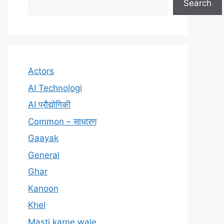
Search
Actors
AI Technologi
AI प्रौद्योगिकी
Common – साधारण
Gaayak
General
Ghar
Kanoon
Khel
Masti karne wale