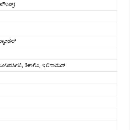
ಪೌಂಡ್ಸ್)
್ಯಾಂಡಲ್‌‌
ಯೂನಿವರ್ಸಿಟಿ, ಶಿಕಾಗೊ, ಇಲಿನಾಯಿಸ್