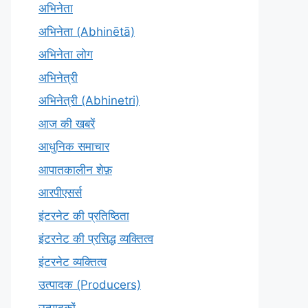
अभिनेता
अभिनेता (Abhinētā)
अभिनेता लोग
अभिनेत्री
अभिनेत्री (Abhinetri)
आज की खबरें
आधुनिक समाचार
आपातकालीन शेफ़
आरपीएसर्स
इंटरनेट की प्रतिष्ठिता
इंटरनेट की प्रसिद्ध व्यक्तित्व
इंटरनेट व्यक्तित्व
उत्पादक (Producers)
उत्पादकों