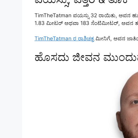
TimTheTatman ವಯಸ್ಸು 32 ರಾಯಿತು, ಅವನ ಹುಟ್ಟು
1.83 ಮೀಟರ್ ಅಥವಾ 183 ಸೆಂಟಿಮೀಟರ್, ಅವನ ತೂಕ 
TimTheTatman ರ ರಾಶಿಚಕ್ರ
ಮೀನಿಗೆ, ಅವನ ಜಾತಿಯ
ಹೊಸದು ಜೀವನ ಮುಂದು