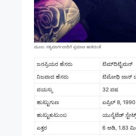
ಮೂಲ: ಸತ್ಯಮಾರ್ಗವಾದಿಗೆ ಪ್ರಮಾಣ ಹಾಕಿದಂತೆ
ಜನಪ್ರಿಯರ ಹೆಸರು
ಟಿಮ್‌ದಿಟ್ಟಿಮನ್‌
ನಿಜವಾದ ಹೆಸರು
ಟಿಮೋಥಿ ಜಾನ್ 
ವಯಸ್ಸು
32 ವಷ
ಹುಟ್ಟುಗುಣ
ಏಪ್ರಿಲ್ 8, 1990
ಹುಟ್ಟುಕುಟುಂಬ
ಯುನೈಟೆಡ್ ಸ್ಟೇಟ್ಸ
ಎತ್ತರ
6 ಅಡಿ, 1.83 ಮ