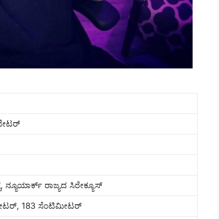
ಬೇಟರ್
್, ನ್ಯೂಯಾರ್ಕ್ ರಾಜ್ಯದ ಸಿರೇಕ್ಯೂಸ್
ೀಟರ್, 183 ಸೆಂಟಿಮೀಟರ್