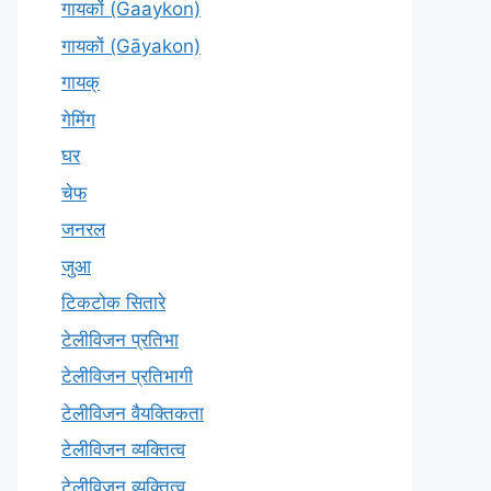
गायकों (Gaaykon)
गायकों (Gāyakon)
गायक्
गेमिंग
घर
चेफ
जनरल
जुआ
टिकटोक सितारे
टेलीविजन प्रतिभा
टेलीविजन प्रतिभागी
टेलीविजन वैयक्तिकता
टेलीविजन व्यक्तित्व
टेलीविज़न व्यक्तित्व