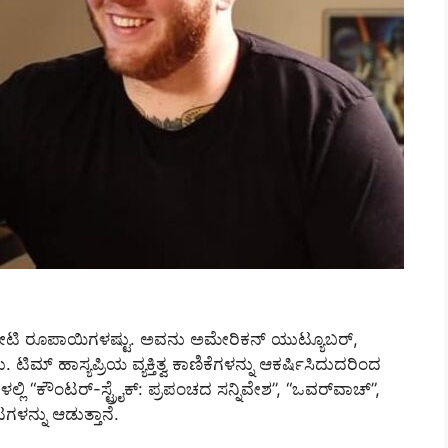
ಕೋಟಿ ರೂಪಾಯಿಗಳಷ್ಟು. ಅವನು ಅಮೇರಿಕನ್ ಯುಟ್ಯೂಬರ್,
ಟಿಮ್ ಹಾಸ್ಯಪ್ರಿಯ ವ್ಯಕ್ತಿತ್ವ ಕಾಣಿಕೆಗಳನ್ನು ಆಕರ್ಷಿಸಿದುದರಿಂದ
ಗಳಲ್ಲಿ “ಕೌಂಟರ್-ಸ್ಟ್ರೈಕ್: ಪ್ರಪಂಚದ ಸನ್ನಿವೇಶ”, “ಒವರ್‌ವಾಚ್‌”,
ಆಟಗಳನ್ನು ಆಡುತ್ತಾನೆ.