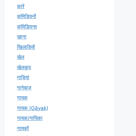
कारें
कॉमेडियनों
कॉमेडियन्स
खाना
खिलाड़ियों
खेल
खेलकूद
गाड़ियां
गानेबाज
गायक
गायक (Gāyak)
गायक/गायिका
गायकों