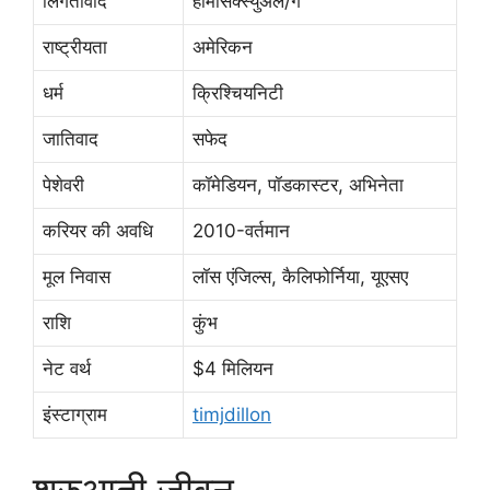
लिंगतावाद
होमोसेक्स्युअल/गे
राष्ट्रीयता
अमेरिकन
धर्म
क्रिश्चियनिटी
जातिवाद
सफेद
पेशेवरी
कॉमेडियन, पॉडकास्टर, अभिनेता
करियर की अवधि
2010-वर्तमान
मूल निवास
लॉस एंजिल्स, कैलिफोर्निया, यूएसए
राशि
कुंभ
नेट वर्थ
$4 मिलियन
इंस्टाग्राम
timjdillon
शुरुआती जीवन