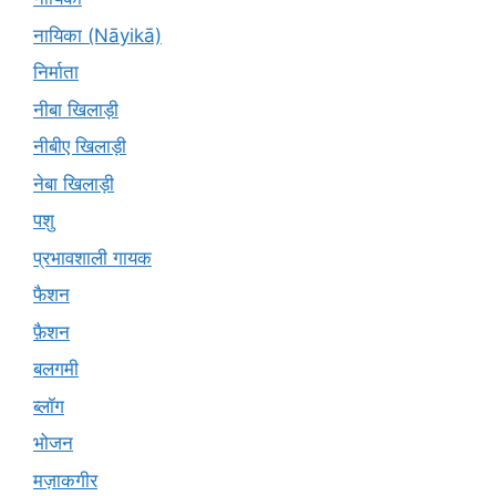
नायिका (Nāyikā)
निर्माता
नीबा खिलाड़ी
नीबीए खिलाड़ी
नेबा खिलाड़ी
पशु
प्रभावशाली गायक
फैशन
फ़ैशन
बलगमी
ब्लॉग
भोजन
मज़ाकगीर