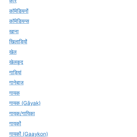
कारें
कॉमेडियनों
कॉमेडियन्स
खाना
खिलाड़ियों
खेल
खेलकूद
गाड़ियां
गानेबाज
गायक
गायक (Gāyak)
गायक/गायिका
गायकों
गायकों (Gaaykon)