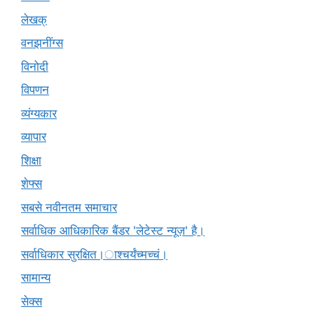
लेखक्
वनझनींग्स
विनोदी
विपणन
व्यंग्यकार
व्यापार
शिक्षा
शेफ्स
सबसे नवीनतम समाचार
सर्वाधिक आधिकारिक बैंडर 'लेटेस्ट न्यूज़' है।
सर्वाधिकार सुरक्षित।ाश्चर्यंच्मच्चं।
सामान्य
सेक्स