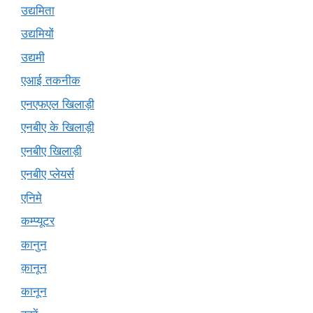
उद्यमिता
उद्यमियों
उद्यमी
एआई तकनीक
एनएफएल खिलाड़ी
एनबीए के खिलाड़ी
एनबीए खिलाड़ी
एनबीए प्लेयर्स
एनिमे
कम्प्यूटर
कानुन
क़ानून
कानून