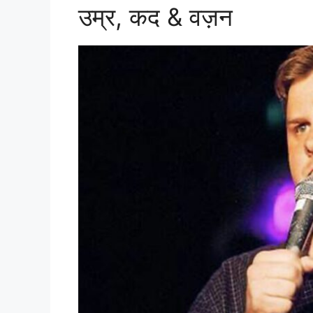
उम्र, कद & वज़न