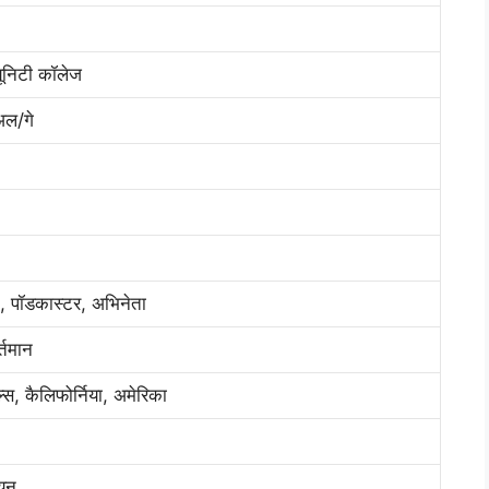
यूनिटी कॉलेज
ुअल/गे
, पॉडकास्टर, अभिनेता
्तमान
्स, कैलिफोर्निया, अमेरिका
यन