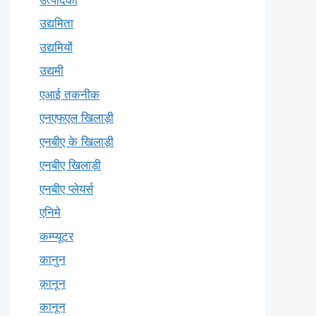
उद्यमिता
उद्यमियों
उद्यमी
एआई तकनीक
एनएफएल खिलाड़ी
एनबीए के खिलाड़ी
एनबीए खिलाड़ी
एनबीए प्लेयर्स
एनिमे
कम्प्यूटर
कानुन
क़ानून
कानून