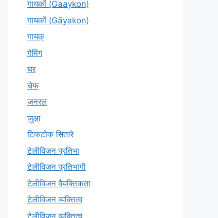
गायकों (Gaaykon)
गायकों (Gāyakon)
गायक्
गेमिंग
घर
चेफ
जनरल
जुआ
टिकटोक सितारे
टेलीविजन प्रतिभा
टेलीविजन प्रतिभागी
टेलीविजन वैयक्तिकता
टेलीविजन व्यक्तित्व
टेलीविज़न व्यक्तित्व