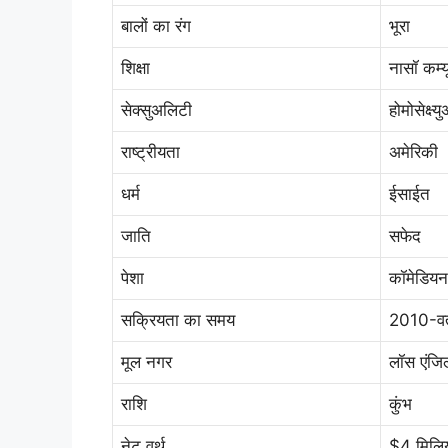
बालों का रंग
भूरा
शिक्षा
नासॉ कम्
सेक्सुअलिटी
होमोसेक्ष्य
राष्ट्रीयता
अमेरिकी
धर्म
ईसाईत
जाति
सफेद
पेशा
कॉमेडियन
सक्रियता का समय
2010-वर
मूल नगर
लॉस एंजिल
राशि
कुंभ
नेट वर्थ
$4 मिलि