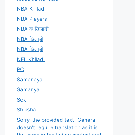
NBA Khiladi
NBA Players
NBA के खिलाड़ी
NBA खिलाड़ी
NBA खिलाड़ी
NFL Khiladi
PC
Samanaya
Samanya
Sex
Shiksha
Sorry, the provided text "General"
doesn't require translation as it is
the same in the Indian context and