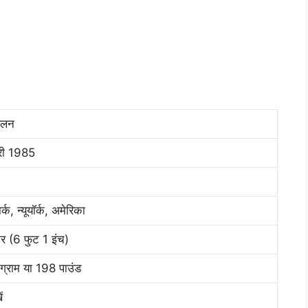
िलन
री 1985
्क, न्यूयॉर्क, अमेरिका
र (6 फुट 1 इंच)
्राम या 198 पाउंड
ं