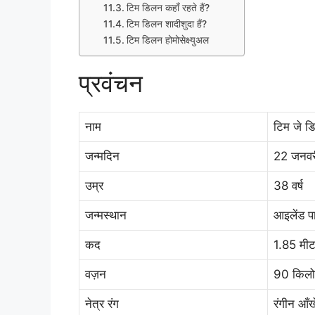
टिम डिलन कहाँ रहते हैं?
टिम डिलन शादीशुदा हैं?
टिम डिलन होमोसेक्ष्युअल
प्रवंचन
नाम
टिम जे ड
जन्मदिन
22 जनव
उम्र
38 वर्ष
जन्मस्थान
आइलेंड पार
कद
1.85 मीट
वज़न
90 किलोग
नेत्र रंग
रंगीन आँखे