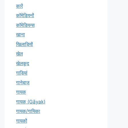
कारें
कॉमेडियनों
कॉमेडियन्स
खाना
खिलाड़ियों
खेल
खेलकूद
गाड़ियां
गानेबाज
गायक
गायक (Gāyak)
गायक/गायिका
गायकों