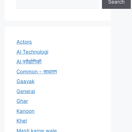
Search
Actors
AI Technologi
AI प्रौद्योगिकी
Common – साधारण
Gaayak
General
Ghar
Kanoon
Khel
Masti karne wale