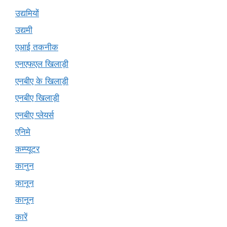
उद्यमियों
उद्यमी
एआई तकनीक
एनएफएल खिलाड़ी
एनबीए के खिलाड़ी
एनबीए खिलाड़ी
एनबीए प्लेयर्स
एनिमे
कम्प्यूटर
कानुन
क़ानून
कानून
कारें