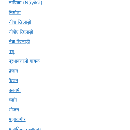
नायिका (Nāyikā)
निर्माता
नीबा खिलाड़ी
नीबीए खिलाड़ी
नेबा खिलाड़ी
पशु
प्रभावशाली गायक
फ़ैशन
फैशन
बलगमी
ब्लॉग
भोजन
मज़ाकगीर
मजाकिया कलाकार