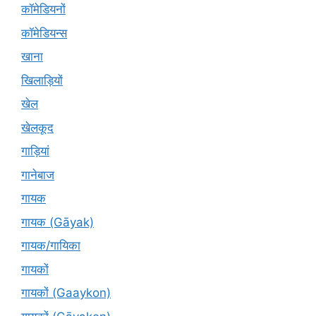
कॉमेडियनों
कॉमेडियन्स
खाना
खिलाड़ियों
खेल
खेलकूद
गाड़ियां
गानेबाज
गायक
गायक (Gāyak)
गायक/गायिका
गायकों
गायकों (Gaaykon)