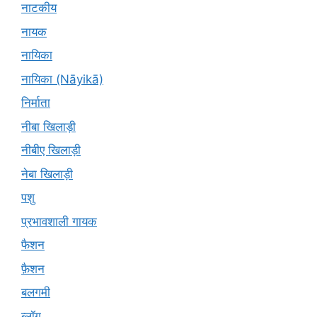
नाटकीय
नायक
नायिका
नायिका (Nāyikā)
निर्माता
नीबा खिलाड़ी
नीबीए खिलाड़ी
नेबा खिलाड़ी
पशु
प्रभावशाली गायक
फैशन
फ़ैशन
बलगमी
ब्लॉग