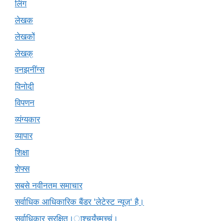
लिंग
लेखक
लेखकों
लेखक्
वनझनींग्स
विनोदी
विपणन
व्यंग्यकार
व्यापार
शिक्षा
शेफ्स
सबसे नवीनतम समाचार
सर्वाधिक आधिकारिक बैंडर 'लेटेस्ट न्यूज़' है।
सर्वाधिकार सुरक्षित।ाश्चर्यंच्मच्चं।