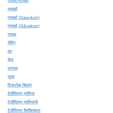
गायक/गायिका
गायकों
गायकों (Gaaykon)
गायकों (Gāyakon)
गायक्
गेमिंग
घर
चेफ
जनरल
जुआ
टिकटोक सितारे
टेलीविजन प्रतिभा
टेलीविजन प्रतिभागी
टेलीविजन वैयक्तिकता