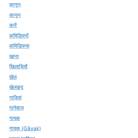
क़ानून
कानून
कारें
कॉमेडियनों
कॉमेडियन्स
खाना
खिलाड़ियों
खेल
खेलकूद
गाड़ियां
गानेबाज
गायक
गायक (Gāyak)