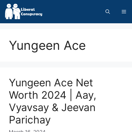
Skip
to
Me
content
Yungeen Ace
Yungeen Ace Net
Worth 2024 | Aay,
Vyavsay & Jeevan
Parichay
March 16, 2024