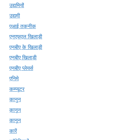
उद्यमियों
उद्यमी
एआई तकनीक
एनएफएल खिलाड़ी
एनबीए के खिलाड़ी
एनबीए खिलाड़ी
एनबीए प्लेयर्स
एनिमे
कम्प्यूटर
कानुन
क़ानून
कानून
कारें