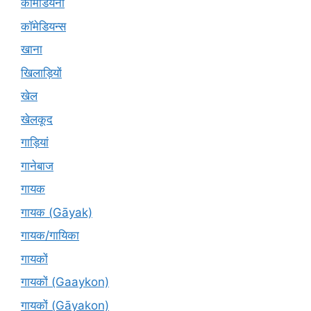
कॉमेडियनों
कॉमेडियन्स
खाना
खिलाड़ियों
खेल
खेलकूद
गाड़ियां
गानेबाज
गायक
गायक (Gāyak)
गायक/गायिका
गायकों
गायकों (Gaaykon)
गायकों (Gāyakon)