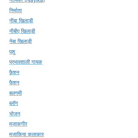
नायिका (Nāyikā)
निर्माता
नीबा खिलाड़ी
नीबीए खिलाड़ी
नेबा खिलाड़ी
पशु
प्रभावशाली गायक
फ़ैशन
फैशन
बलगमी
ब्लॉग
भोजन
मज़ाकगीर
मजाकिया कलाकार