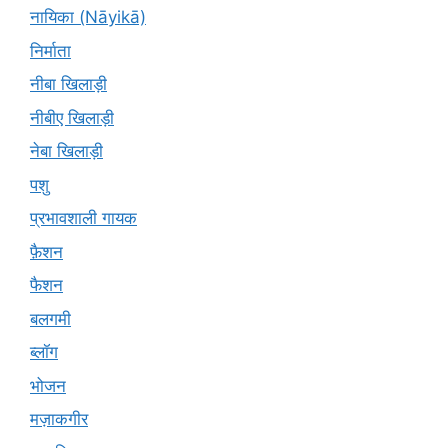
नायिका (Nāyikā)
निर्माता
नीबा खिलाड़ी
नीबीए खिलाड़ी
नेबा खिलाड़ी
पशु
प्रभावशाली गायक
फ़ैशन
फैशन
बलगमी
ब्लॉग
भोजन
मज़ाकगीर