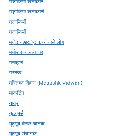
मजाकिया कलाकार
मज़ाकिया कलाकारों
मज़ाकियों
मजाकियों
मज़ेदार ак्ट करने वाले लोग
मनोरंजक कलाकार
मनोहारी
मसख़रे
मस्तिष्क विद्वान (Mastishk Vidwan)
मार्केटिंग
यात्रा
यूटयूबर्स
यूट्यूब चैनल चालक
यूट्यूब संचालक