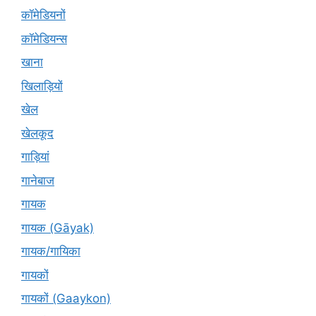
कॉमेडियनों
कॉमेडियन्स
खाना
खिलाड़ियों
खेल
खेलकूद
गाड़ियां
गानेबाज
गायक
गायक (Gāyak)
गायक/गायिका
गायकों
गायकों (Gaaykon)