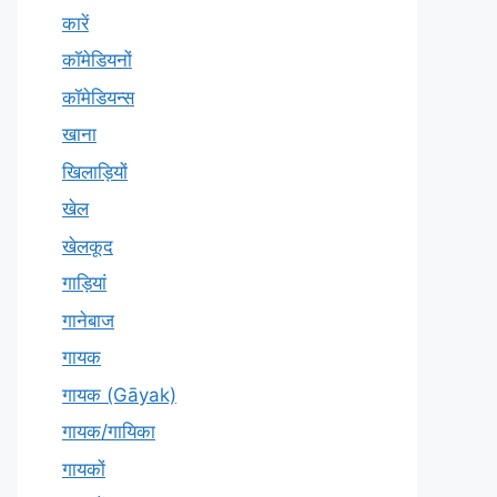
कारें
कॉमेडियनों
कॉमेडियन्स
खाना
खिलाड़ियों
खेल
खेलकूद
गाड़ियां
गानेबाज
गायक
गायक (Gāyak)
गायक/गायिका
गायकों