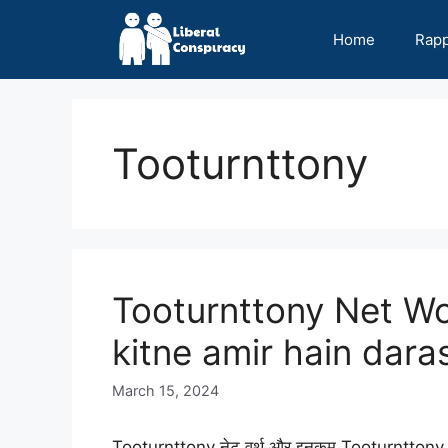
Skip
to
Home
Rap
content
Tooturnttony
Tooturnttony Net Wo
kitne amir hain dara
March 15, 2024
Tooturnttony नेट वर्थ और इनकम Tooturnttony, एक 