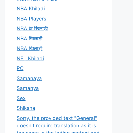
NBA Khiladi
NBA Players
NBA के खिलाड़ी
NBA खिलाड़ी
NBA खिलाड़ी
NFL Khiladi
PC
Samanaya
Samanya
Sex
Shiksha
Sorry, the provided text "General"
doesn't require translation as it is
the same in the Indian context and