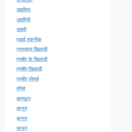
उद्यमिता
उद्यमियों
उद्यमी
एआई तकनीक
एनएफएल खिलाड़ी
एनबीए के खिलाड़ी
एनबीए खिलाड़ी
एनबीए प्लेयर्स
एनिमे
कम्प्यूटर
कानुन
क़ानून
कानून