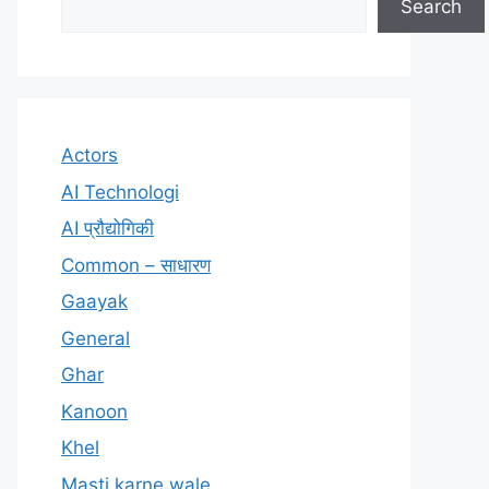
Search
Actors
AI Technologi
AI प्रौद्योगिकी
Common – साधारण
Gaayak
General
Ghar
Kanoon
Khel
Masti karne wale