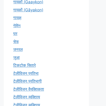
गायकों (Gaaykon)
गायकों (Gāyakon)
गायक्
गेमिंग
घर
चेफ
जनरल
जुआ
टिकटोक सितारे
टेलीविजन प्रतिभा
टेलीविजन प्रतिभागी
टेलीविजन वैयक्तिकता
टेलीविजन व्यक्तित्व
टेलीविज़न व्यक्तित्व