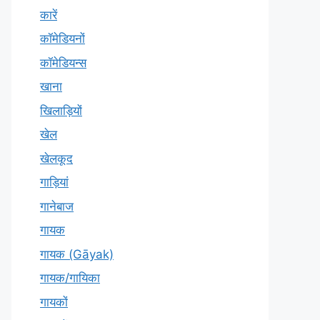
कारें
कॉमेडियनों
कॉमेडियन्स
खाना
खिलाड़ियों
खेल
खेलकूद
गाड़ियां
गानेबाज
गायक
गायक (Gāyak)
गायक/गायिका
गायकों