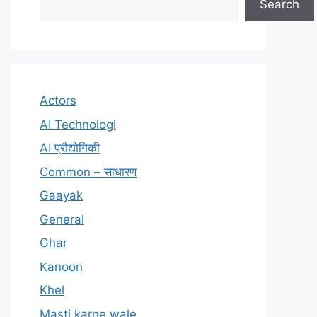
Search
Actors
AI Technologi
AI प्रौद्योगिकी
Common – साधारण
Gaayak
General
Ghar
Kanoon
Khel
Masti karne wale