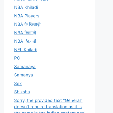
NBA Khiladi
NBA Players
NBA के खिलाड़ी
NBA खिलाड़ी
NBA खिलाड़ी
NFL Khiladi
PC
Samanaya
Samanya
Sex
Shiksha
Sorry, the provided text "General"
doesn't require translation as it is
the same in the Indian context and