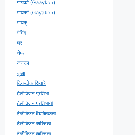
गायकों (Gaaykon)
गायकों (Gāyakon)
गायक्
गेमिंग
घर
चेफ
जनरल
जुआ
टिकटोक सितारे
टेलीविजन प्रतिभा
टेलीविजन प्रतिभागी
टेलीविजन वैयक्तिकता
टेलीविजन व्यक्तित्व
टेलीविज़न व्यक्तित्व