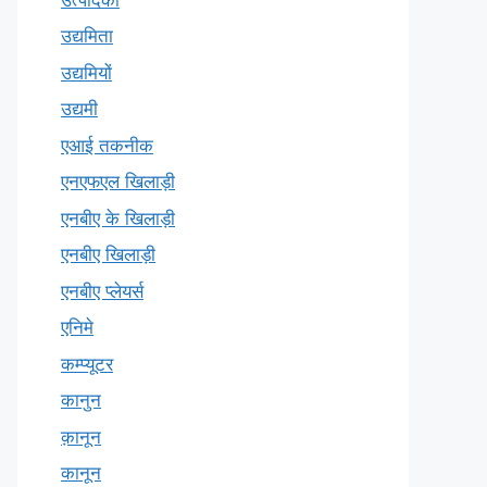
उद्यमिता
उद्यमियों
उद्यमी
एआई तकनीक
एनएफएल खिलाड़ी
एनबीए के खिलाड़ी
एनबीए खिलाड़ी
एनबीए प्लेयर्स
एनिमे
कम्प्यूटर
कानुन
क़ानून
कानून