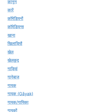
कानून
कारें
कॉमेडियनों
कॉमेडियन्स
खाना
खिलाड़ियों
खेल
खेलकूद
गाड़ियां
गानेबाज
गायक
गायक (Gāyak)
गायक/गायिका
गायकों