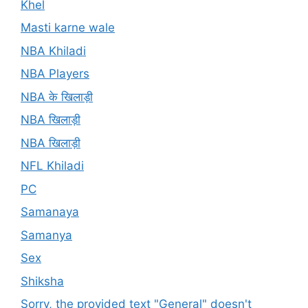
Khel
Masti karne wale
NBA Khiladi
NBA Players
NBA के खिलाड़ी
NBA खिलाड़ी
NBA खिलाड़ी
NFL Khiladi
PC
Samanaya
Samanya
Sex
Shiksha
Sorry, the provided text "General" doesn't