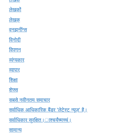
लेखकों
लेखक्
वनझनींग्स
विनोदी
विपणन
व्यंग्यकार
व्यापार
शिक्षा
शेफ्स
सबसे नवीनतम समाचार
सर्वाधिक आधिकारिक बैंडर 'लेटेस्ट न्यूज़' है।
सर्वाधिकार सुरक्षित।ाश्चर्यंच्मच्चं।
सामान्य