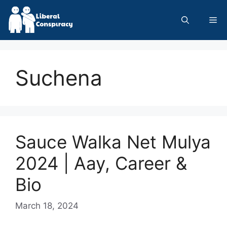
Skip
to
Me
content
Suchena
Sauce Walka Net Mulya
2024 | Aay, Career &
Bio
March 18, 2024