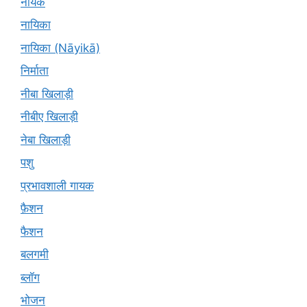
नायक
नायिका
नायिका (Nāyikā)
निर्माता
नीबा खिलाड़ी
नीबीए खिलाड़ी
नेबा खिलाड़ी
पशु
प्रभावशाली गायक
फ़ैशन
फैशन
बलगमी
ब्लॉग
भोजन