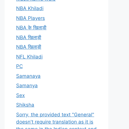
NBA Khiladi
NBA Players
NBA के खिलाड़ी
NBA खिलाड़ी
NBA खिलाड़ी
NFL Khiladi
PC
Samanaya
Samanya
Sex
Shiksha
Sorry, the provided text "General"
doesn't require translation as it is
the same in the Indian context and