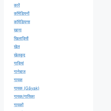
कारें
कॉमेडियनों
कॉमेडियन्स
खाना
खिलाड़ियों
खेल
खेलकूद
गाड़ियां
गानेबाज
गायक
गायक (Gāyak)
गायक/गायिका
गायकों