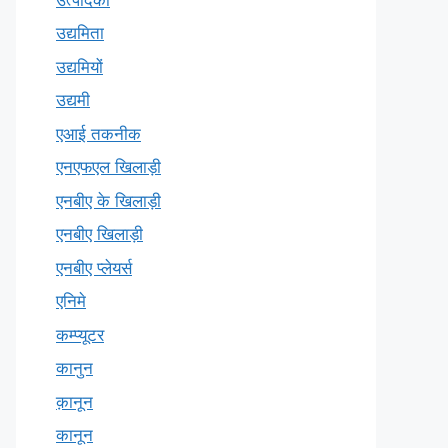
उद्यमिता
उद्यमियों
उद्यमी
एआई तकनीक
एनएफएल खिलाड़ी
एनबीए के खिलाड़ी
एनबीए खिलाड़ी
एनबीए प्लेयर्स
एनिमे
कम्प्यूटर
कानुन
क़ानून
कानून