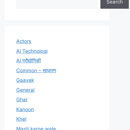
Search
Actors
AI Technologi
AI प्रौद्योगिकी
Common – साधारण
Gaayak
General
Ghar
Kanoon
Khel
Masti karne wale