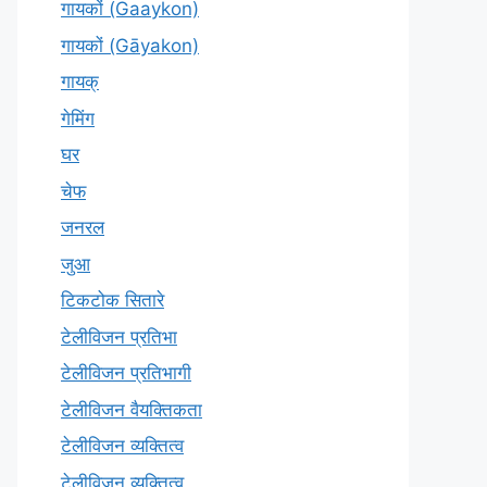
गायकों (Gaaykon)
गायकों (Gāyakon)
गायक्
गेमिंग
घर
चेफ
जनरल
जुआ
टिकटोक सितारे
टेलीविजन प्रतिभा
टेलीविजन प्रतिभागी
टेलीविजन वैयक्तिकता
टेलीविजन व्यक्तित्व
टेलीविज़न व्यक्तित्व