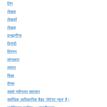
लिंग
लेखक
लेखकों
लेखक्
वनझनींग्स
विनोदी
विपणन
व्यंग्यकार
व्यापार
शिक्षा
शेफ्स
सबसे नवीनतम समाचार
सर्वाधिक आधिकारिक बैंडर 'लेटेस्ट न्यूज़' है।