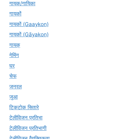
गायक/गायिका
गायकों
गायकों (Gaaykon)
गायकों (Gāyakon)
गायक्
गेमिंग
घर
चेफ
जनरल
जुआ
टिकटोक सितारे
टेलीविजन प्रतिभा
टेलीविजन प्रतिभागी
टेलीविजन वैयक्तिकता