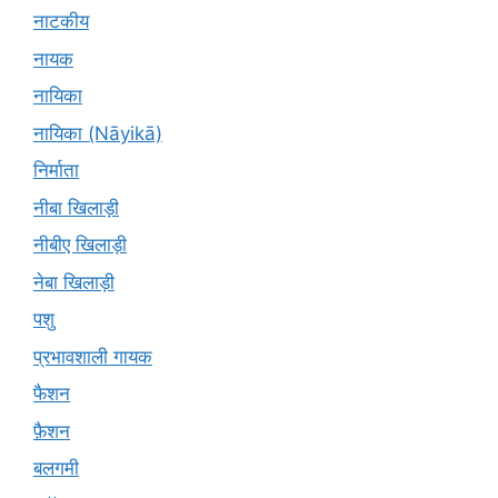
नाटकीय
नायक
नायिका
नायिका (Nāyikā)
निर्माता
नीबा खिलाड़ी
नीबीए खिलाड़ी
नेबा खिलाड़ी
पशु
प्रभावशाली गायक
फैशन
फ़ैशन
बलगमी