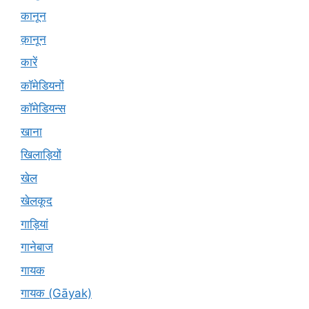
कानून
क़ानून
कारें
कॉमेडियनों
कॉमेडियन्स
खाना
खिलाड़ियों
खेल
खेलकूद
गाड़ियां
गानेबाज
गायक
गायक (Gāyak)