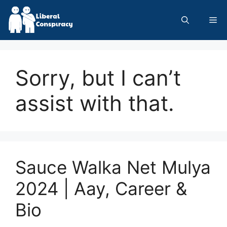
Skip
to
Me
content
Sorry, but I can’t
assist with that.
Sauce Walka Net Mulya
2024 | Aay, Career &
Bio