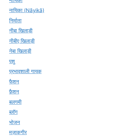
नायिका
नायिका (Nāyikā)
निर्माता
नीबा खिलाड़ी
नीबीए खिलाड़ी
नेबा खिलाड़ी
पशु
प्रभावशाली गायक
फैशन
फ़ैशन
बलगमी
ब्लॉग
भोजन
मज़ाकगीर