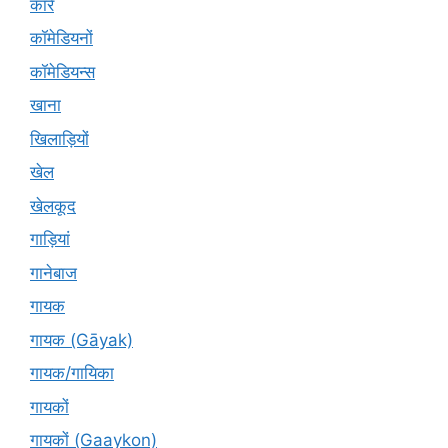
कारें
कॉमेडियनों
कॉमेडियन्स
खाना
खिलाड़ियों
खेल
खेलकूद
गाड़ियां
गानेबाज
गायक
गायक (Gāyak)
गायक/गायिका
गायकों
गायकों (Gaaykon)