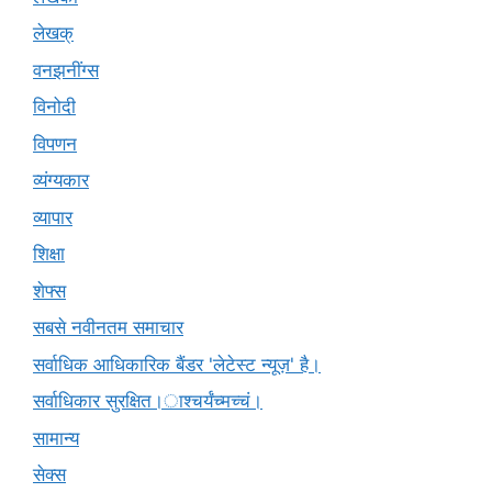
लेखक्
वनझनींग्स
विनोदी
विपणन
व्यंग्यकार
व्यापार
शिक्षा
शेफ्स
सबसे नवीनतम समाचार
सर्वाधिक आधिकारिक बैंडर 'लेटेस्ट न्यूज़' है।
सर्वाधिकार सुरक्षित।ाश्चर्यंच्मच्चं।
सामान्य
सेक्स