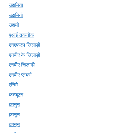
उद्यमिता
उद्यमियों
उद्यमी
एआई तकनीक
एनएफएल खिलाड़ी
एनबीए के खिलाड़ी
एनबीए खिलाड़ी
एनबीए प्लेयर्स
एनिमे
कम्प्यूटर
कानुन
क़ानून
कानून