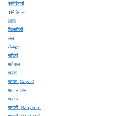
कॉमेडियनों
कॉमेडियन्स
खाना
खिलाड़ियों
खेल
खेलकूद
गाड़ियां
गानेबाज
गायक
गायक (Gāyak)
गायक/गायिका
गायकों
गायकों (Gaaykon)