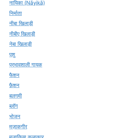
नायिका (Nāyikā)
निर्माता
नीबा खिलाड़ी
नीबीए खिलाड़ी
नेबा खिलाड़ी
पशु
प्रभावशाली गायक
फैशन
फ़ैशन
बलगमी
ब्लॉग
भोजन
मज़ाकगीर
मजाकिया कलाकार