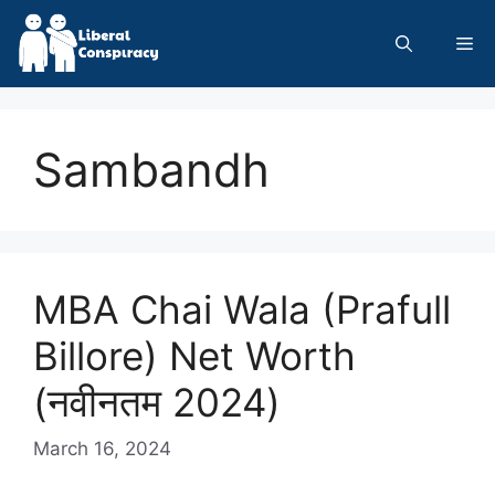
Skip
to
Me
content
Sambandh
MBA Chai Wala (Prafull
Billore) Net Worth
(नवीनतम 2024)
March 16, 2024