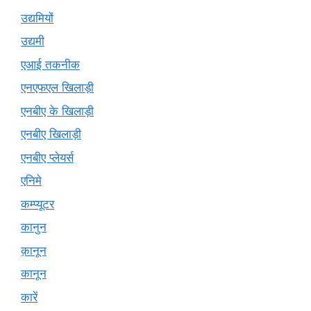
उद्यमियों
उद्यमी
एआई तकनीक
एनएफएल खिलाड़ी
एनबीए के खिलाड़ी
एनबीए खिलाड़ी
एनबीए प्लेयर्स
एनिमे
कम्प्यूटर
कानुन
क़ानून
कानून
कारें