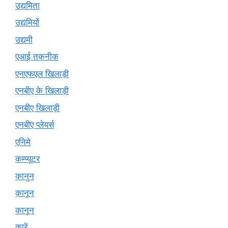
उद्यमिता
उद्यमियों
उद्यमी
एआई तकनीक
एनएफएल खिलाड़ी
एनबीए के खिलाड़ी
एनबीए खिलाड़ी
एनबीए प्लेयर्स
एनिमे
कम्प्यूटर
कानुन
क़ानून
कानून
कारें