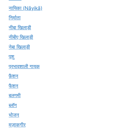
नायिका (Nāyikā)
निर्माता
नीबा खिलाड़ी
नीबीए खिलाड़ी
नेबा खिलाड़ी
पशु
प्रभावशाली गायक
फ़ैशन
फैशन
बलगमी
ब्लॉग
भोजन
मज़ाकगीर