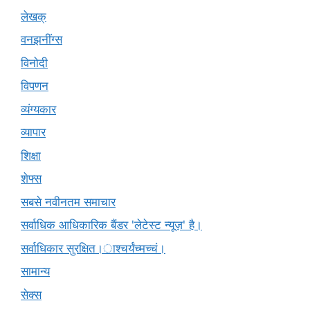
लेखक्
वनझनींग्स
विनोदी
विपणन
व्यंग्यकार
व्यापार
शिक्षा
शेफ्स
सबसे नवीनतम समाचार
सर्वाधिक आधिकारिक बैंडर 'लेटेस्ट न्यूज़' है।
सर्वाधिकार सुरक्षित।ाश्चर्यंच्मच्चं।
सामान्य
सेक्स