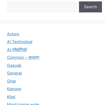
Search
Actors
AI Technologi
AI प्रौद्योगिकी
Common – साधारण
Gaayak
General
Ghar
Kanoon
Khel
Masti karne wale