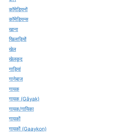
कॉमेडियनों
कॉमेडियन्स
खाना
खिलाड़ियों
खेल
खेलकूद
गाड़ियां
गानेबाज
गायक
गायक (Gāyak)
गायक/गायिका
गायकों
गायकों (Gaaykon)