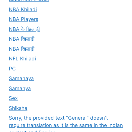
NBA Khiladi
NBA Players
NBA के खिलाड़ी
NBA खिलाड़ी
NBA खिलाड़ी
NFL Khiladi
PC
Samanaya
Samanya
Sex
Shiksha
Sorry, the provided text "General" doesn't
require translation as it is the same in the Indian