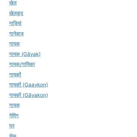
खेल
खेलकूद
गाड़ियां
गानेबाज
गायक
गायक (Gāyak)
गायक/गायिका
गायकों
गायकों (Gaaykon)
गायकों (Gāyakon)
गायक्
गेमिंग
घर
चेफ