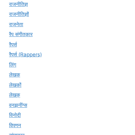
राजनीतिज्ञ
राजनीतिज्ञों
राजनेता
रैप संगीतकार
रैपर्स
रैपर्स (Rappers)
लिंग
लेखक
लेखकों
लेखक्
वनझनींग्स
विनोदी
विपणन