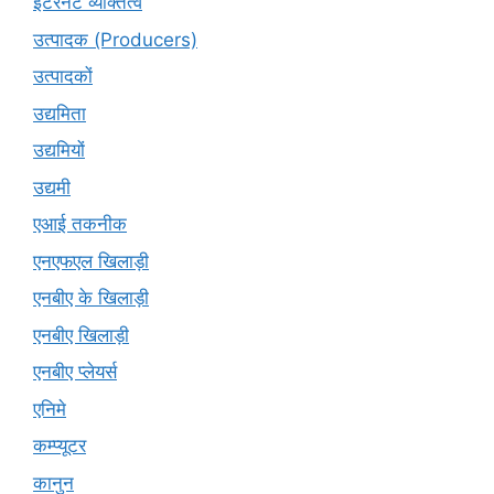
इंटरनेट व्यक्तित्व
उत्पादक (Producers)
उत्पादकों
उद्यमिता
उद्यमियों
उद्यमी
एआई तकनीक
एनएफएल खिलाड़ी
एनबीए के खिलाड़ी
एनबीए खिलाड़ी
एनबीए प्लेयर्स
एनिमे
कम्प्यूटर
कानुन