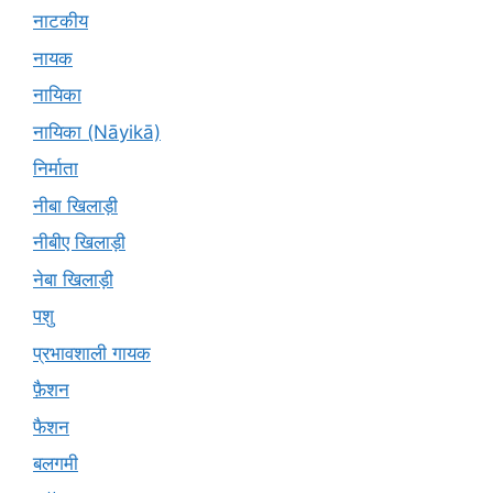
नाटकीय
नायक
नायिका
नायिका (Nāyikā)
निर्माता
नीबा खिलाड़ी
नीबीए खिलाड़ी
नेबा खिलाड़ी
पशु
प्रभावशाली गायक
फ़ैशन
फैशन
बलगमी