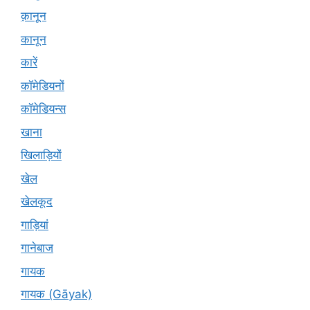
क़ानून
कानून
कारें
कॉमेडियनों
कॉमेडियन्स
खाना
खिलाड़ियों
खेल
खेलकूद
गाड़ियां
गानेबाज
गायक
गायक (Gāyak)