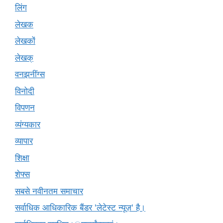
लिंग
लेखक
लेखकों
लेखक्
वनझनींग्स
विनोदी
विपणन
व्यंग्यकार
व्यापार
शिक्षा
शेफ्स
सबसे नवीनतम समाचार
सर्वाधिक आधिकारिक बैंडर 'लेटेस्ट न्यूज़' है।