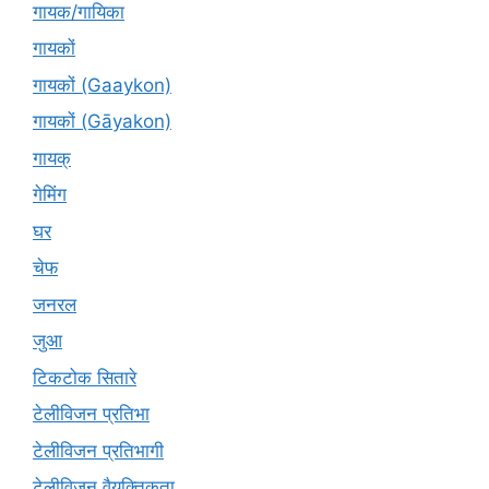
गायक/गायिका
गायकों
गायकों (Gaaykon)
गायकों (Gāyakon)
गायक्
गेमिंग
घर
चेफ
जनरल
जुआ
टिकटोक सितारे
टेलीविजन प्रतिभा
टेलीविजन प्रतिभागी
टेलीविजन वैयक्तिकता