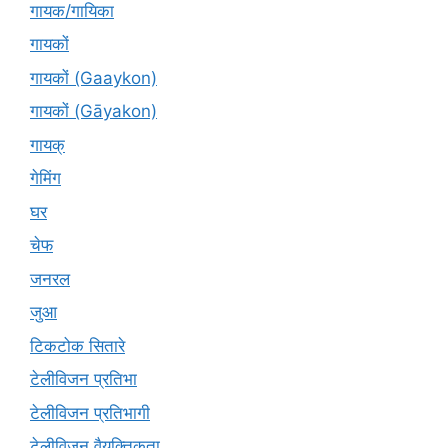
गायक/गायिका
गायकों
गायकों (Gaaykon)
गायकों (Gāyakon)
गायक्
गेमिंग
घर
चेफ
जनरल
जुआ
टिकटोक सितारे
टेलीविजन प्रतिभा
टेलीविजन प्रतिभागी
टेलीविजन वैयक्तिकता