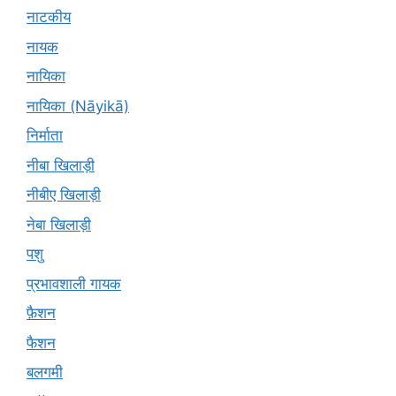
नाटकीय
नायक
नायिका
नायिका (Nāyikā)
निर्माता
नीबा खिलाड़ी
नीबीए खिलाड़ी
नेबा खिलाड़ी
पशु
प्रभावशाली गायक
फ़ैशन
फैशन
बलगमी