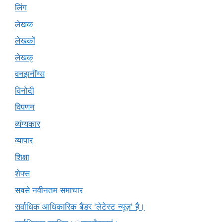
लिंग
लेखक
लेखकों
लेखक्
वनझनींग्स
विनोदी
विपणन
व्यंग्यकार
व्यापार
शिक्षा
शेफ्स
सबसे नवीनतम समाचार
सर्वाधिक आधिकारिक बैंडर 'लेटेस्ट न्यूज़' है।