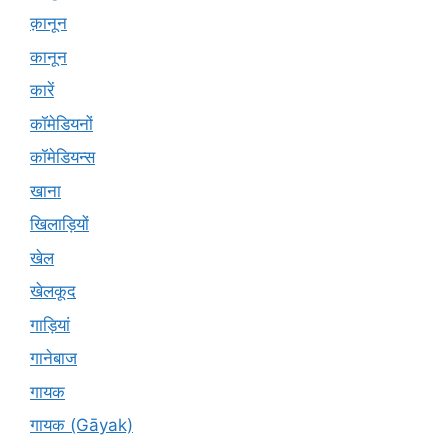
क़ानून
कानून
कारें
कॉमेडियनों
कॉमेडियन्स
खाना
खिलाड़ियों
खेल
खेलकूद
गाड़ियां
गानेबाज
गायक
गायक (Gāyak)