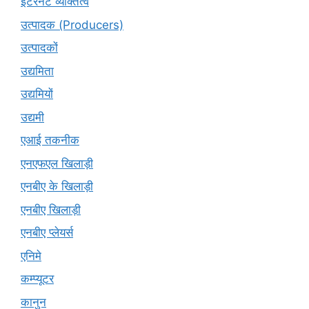
इंटरनेट व्यक्तित्व
उत्पादक (Producers)
उत्पादकों
उद्यमिता
उद्यमियों
उद्यमी
एआई तकनीक
एनएफएल खिलाड़ी
एनबीए के खिलाड़ी
एनबीए खिलाड़ी
एनबीए प्लेयर्स
एनिमे
कम्प्यूटर
कानुन