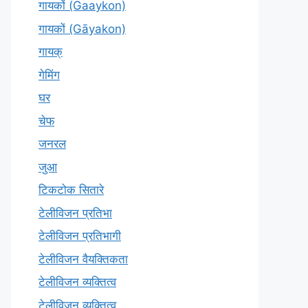
गायकों (Gaaykon)
गायकों (Gāyakon)
गायक्
गेमिंग
घर
चेफ
जनरल
जुआ
टिकटोक सितारे
टेलीविजन प्रतिभा
टेलीविजन प्रतिभागी
टेलीविजन वैयक्तिकता
टेलीविजन व्यक्तित्व
टेलीविज़न व्यक्तित्व