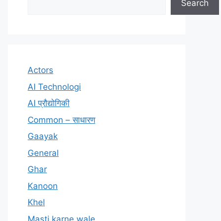
Search
Actors
AI Technologi
AI प्रौद्योगिकी
Common – साधारण
Gaayak
General
Ghar
Kanoon
Khel
Masti karne wale