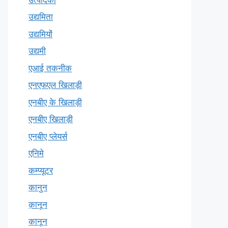
उद्यमिता
उद्यमियों
उद्यमी
एआई तकनीक
एनएफएल खिलाड़ी
एनबीए के खिलाड़ी
एनबीए खिलाड़ी
एनबीए प्लेयर्स
एनिमे
कम्प्यूटर
कानुन
क़ानून
कानून