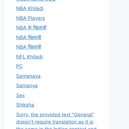
NBA Khiladi
NBA Players
NBA के खिलाड़ी
NBA खिलाड़ी
NBA खिलाड़ी
NFL Khiladi
PC
Samanaya
Samanya
Sex
Shiksha
Sorry, the provided text "General"
doesn't require translation as it is
the same in the Indian context and