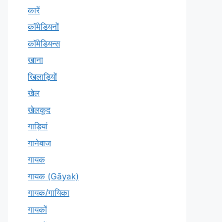
कारें
कॉमेडियनों
कॉमेडियन्स
खाना
खिलाड़ियों
खेल
खेलकूद
गाड़ियां
गानेबाज
गायक
गायक (Gāyak)
गायक/गायिका
गायकों