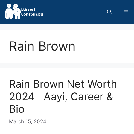
Skip
to
Me
content
Rain Brown
Rain Brown Net Worth
2024 | Aayi, Career &
Bio
March 15, 2024