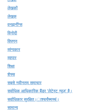
लेखकों
लेखक्
वनझनींग्स
विनोदी
विपणन
व्यंग्यकार
व्यापार
शिक्षा
शेफ्स
सबसे नवीनतम समाचार
सर्वाधिक आधिकारिक बैंडर 'लेटेस्ट न्यूज़' है।
सर्वाधिकार सुरक्षित।ाश्चर्यंच्मच्चं।
सामान्य