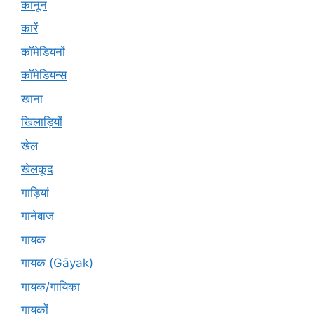
कानून
कारें
कॉमेडियनों
कॉमेडियन्स
खाना
खिलाड़ियों
खेल
खेलकूद
गाड़ियां
गानेबाज
गायक
गायक (Gāyak)
गायक/गायिका
गायकों