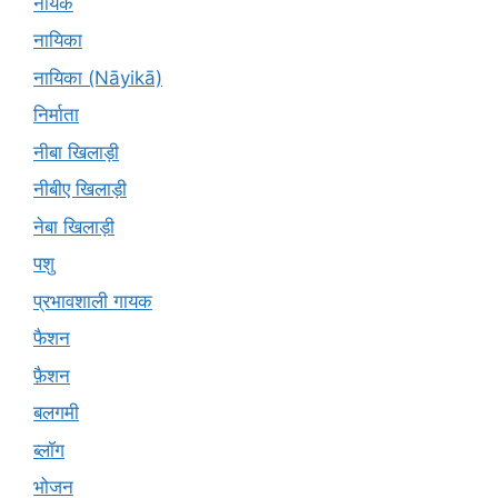
नायक
नायिका
नायिका (Nāyikā)
निर्माता
नीबा खिलाड़ी
नीबीए खिलाड़ी
नेबा खिलाड़ी
पशु
प्रभावशाली गायक
फैशन
फ़ैशन
बलगमी
ब्लॉग
भोजन