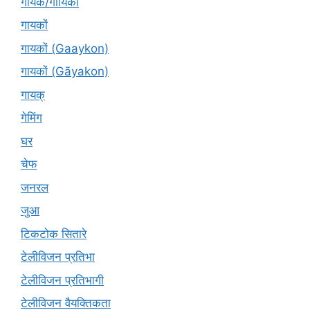
गायक/गायिका
गायकों
गायकों (Gaaykon)
गायकों (Gāyakon)
गायक्
गेमिंग
घर
चेफ
जनरल
जुआ
टिकटोक सितारे
टेलीविजन प्रतिभा
टेलीविजन प्रतिभागी
टेलीविजन वैयक्तिकता