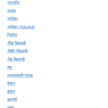
नाटकीय
नायक
नायिका
नायिका (Nāyikā)
निर्माता
नीबा खिलाड़ी
नीबीए खिलाड़ी
नेबा खिलाड़ी
पशु
प्रभावशाली गायक
फैशन
फ़ैशन
बलगमी
ब्लॉग