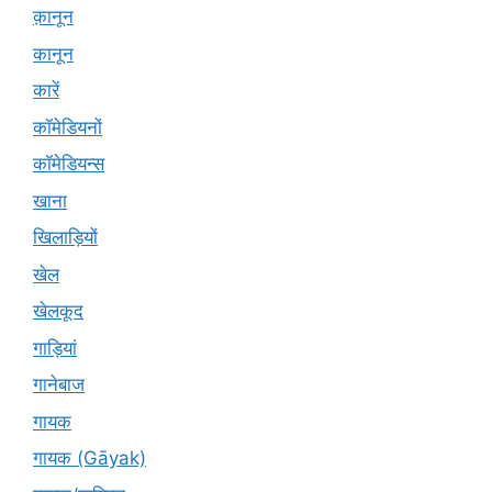
क़ानून
कानून
कारें
कॉमेडियनों
कॉमेडियन्स
खाना
खिलाड़ियों
खेल
खेलकूद
गाड़ियां
गानेबाज
गायक
गायक (Gāyak)