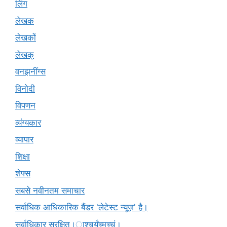
लिंग
लेखक
लेखकों
लेखक्
वनझनींग्स
विनोदी
विपणन
व्यंग्यकार
व्यापार
शिक्षा
शेफ्स
सबसे नवीनतम समाचार
सर्वाधिक आधिकारिक बैंडर 'लेटेस्ट न्यूज़' है।
सर्वाधिकार सुरक्षित।ाश्चर्यंच्मच्चं।