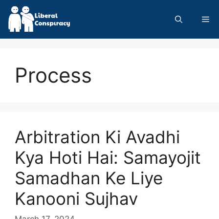
Skip
to
Me
content
Process
Arbitration Ki Avadhi
Kya Hoti Hai: Samayojit
Samadhan Ke Liye
Kanooni Sujhav
March 17, 2024