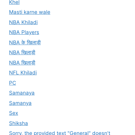
Khel
Masti karne wale
NBA Khiladi
NBA Players
NBA के खिलाड़ी
NBA खिलाड़ी
NBA खिलाड़ी
NFL Khiladi
PC
Samanaya
Samanya
Sex
Shiksha
Sorry, the provided text "General" doesn't