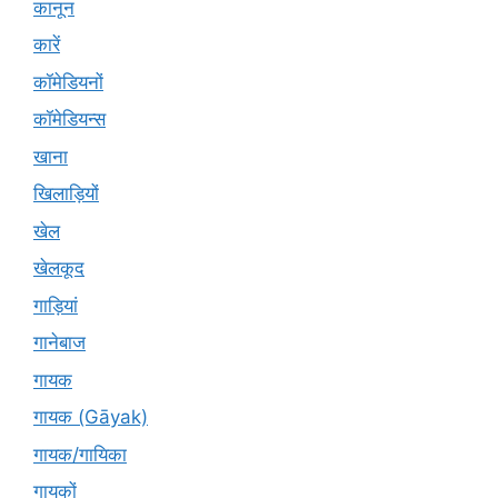
कानून
कारें
कॉमेडियनों
कॉमेडियन्स
खाना
खिलाड़ियों
खेल
खेलकूद
गाड़ियां
गानेबाज
गायक
गायक (Gāyak)
गायक/गायिका
गायकों