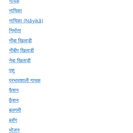
नायक
नायिका
नायिका (Nāyikā)
निर्माता
नीबा खिलाड़ी
नीबीए खिलाड़ी
नेबा खिलाड़ी
पशु
प्रभावशाली गायक
फैशन
फ़ैशन
बलगमी
ब्लॉग
भोजन