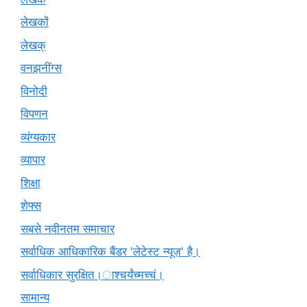
लेखकों
लेखक्
वनझनींग्स
विनोदी
विपणन
व्यंग्यकार
व्यापार
शिक्षा
शेफ्स
सबसे नवीनतम समाचार
सर्वाधिक आधिकारिक बैंडर 'लेटेस्ट न्यूज़' है।
सर्वाधिकार सुरक्षित।ाश्चर्यंच्मच्चं।
सामान्य