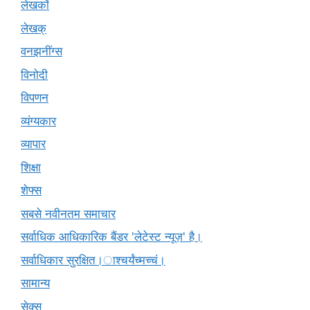
लेखकों
लेखक्
वनझनींग्स
विनोदी
विपणन
व्यंग्यकार
व्यापार
शिक्षा
शेफ्स
सबसे नवीनतम समाचार
सर्वाधिक आधिकारिक बैंडर 'लेटेस्ट न्यूज़' है।
सर्वाधिकार सुरक्षित।ाश्चर्यंच्मच्चं।
सामान्य
सेक्स