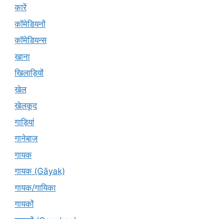
कारें
कॉमेडियनों
कॉमेडियन्स
खाना
खिलाड़ियों
खेल
खेलकूद
गाड़ियां
गानेबाज
गायक
गायक (Gāyak)
गायक/गायिका
गायकों