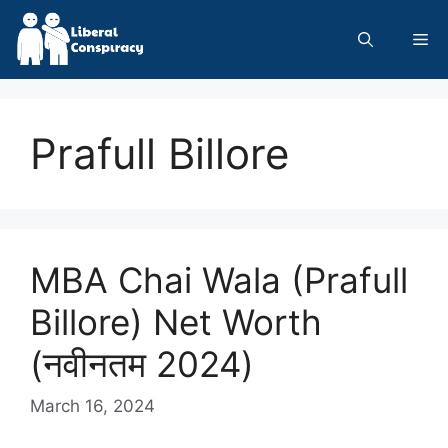
Skip
to
Me
content
Prafull Billore
MBA Chai Wala (Prafull
Billore) Net Worth
(नवीनतम 2024)
March 16, 2024