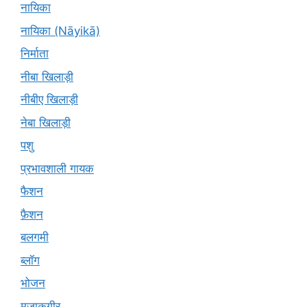
नायिका
नायिका (Nāyikā)
निर्माता
नीबा खिलाड़ी
नीबीए खिलाड़ी
नेबा खिलाड़ी
पशु
प्रभावशाली गायक
फैशन
फ़ैशन
बलगमी
ब्लॉग
भोजन
मज़ाकगीर