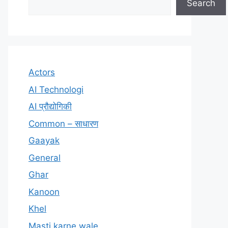
Search
Actors
AI Technologi
AI प्रौद्योगिकी
Common – साधारण
Gaayak
General
Ghar
Kanoon
Khel
Masti karne wale