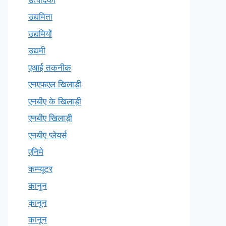
उद्यमिता
उद्यमियों
उद्यमी
एआई तकनीक
एनएफएल खिलाड़ी
एनबीए के खिलाड़ी
एनबीए खिलाड़ी
एनबीए प्लेयर्स
एनिमे
कम्प्यूटर
कानुन
क़ानून
कानून