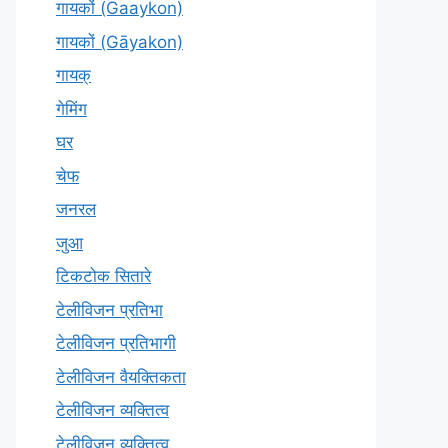
गायकों (Gaaykon)
गायकों (Gāyakon)
गायक्
गेमिंग
घर
चेफ
जनरल
जुआ
टिकटोक सितारे
टेलीविजन प्रतिभा
टेलीविजन प्रतिभागी
टेलीविजन वैयक्तिकता
टेलीविजन व्यक्तित्व
टेलीविज़न व्यक्तित्व