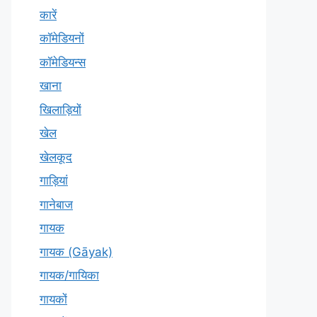
कारें
कॉमेडियनों
कॉमेडियन्स
खाना
खिलाड़ियों
खेल
खेलकूद
गाड़ियां
गानेबाज
गायक
गायक (Gāyak)
गायक/गायिका
गायकों