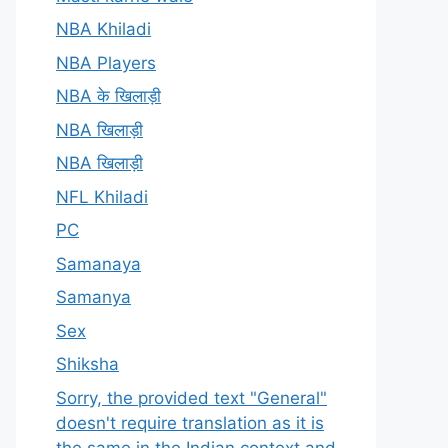
NBA Khiladi
NBA Players
NBA के खिलाड़ी
NBA खिलाड़ी
NBA खिलाड़ी
NFL Khiladi
PC
Samanaya
Samanya
Sex
Shiksha
Sorry, the provided text "General"
doesn't require translation as it is
the same in the Indian context and