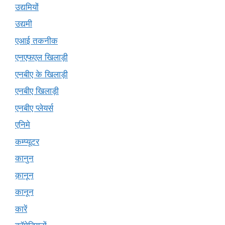
उद्यमियों
उद्यमी
एआई तकनीक
एनएफएल खिलाड़ी
एनबीए के खिलाड़ी
एनबीए खिलाड़ी
एनबीए प्लेयर्स
एनिमे
कम्प्यूटर
कानुन
क़ानून
कानून
कारें