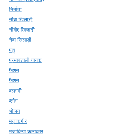
निर्माता
नीबा खिलाड़ी
नीबीए खिलाड़ी
नेबा खिलाड़ी
पशु
प्रभावशाली गायक
फ़ैशन
फैशन
बलगमी
ब्लॉग
भोजन
मज़ाकगीर
मजाकिया कलाकार