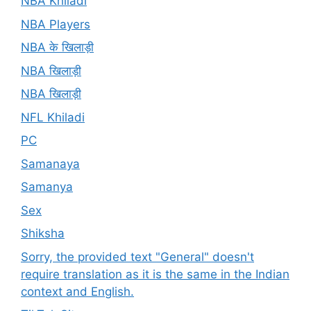
NBA Khiladi
NBA Players
NBA के खिलाड़ी
NBA खिलाड़ी
NBA खिलाड़ी
NFL Khiladi
PC
Samanaya
Samanya
Sex
Shiksha
Sorry, the provided text "General" doesn't
require translation as it is the same in the Indian
context and English.