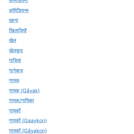
कॉमेडियनों
कॉमेडियन्स
खाना
खिलाड़ियों
खेल
खेलकूद
गाड़ियां
गानेबाज
गायक
गायक (Gāyak)
गायक/गायिका
गायकों
गायकों (Gaaykon)
गायकों (Gāyakon)