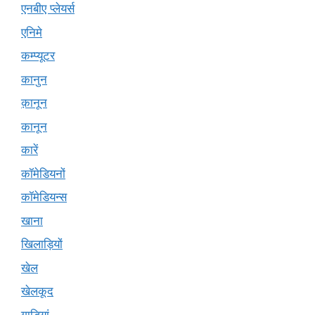
एनबीए प्लेयर्स
एनिमे
कम्प्यूटर
कानुन
क़ानून
कानून
कारें
कॉमेडियनों
कॉमेडियन्स
खाना
खिलाड़ियों
खेल
खेलकूद
गाड़ियां