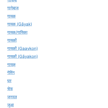
गानेबाज
गायक
गायक (Gāyak)
गायक/गायिका
गायकों
गायकों (Gaaykon)
गायकों (Gāyakon)
गायक्
गेमिंग
घर
चेफ
जनरल
जुआ