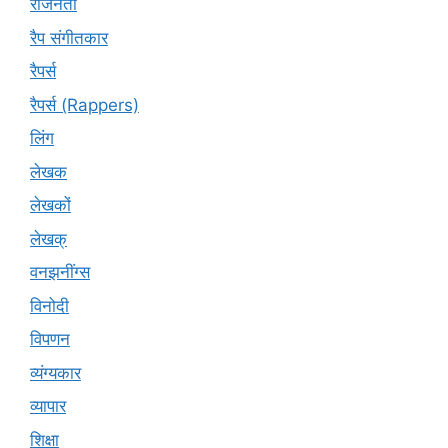
राजनेता
रैप संगीतकार
रैपर्स
रैपर्स (Rappers)
लिंग
लेखक
लेखकों
लेखक्
वनझनींग्स
विनोदी
विपणन
व्यंग्यकार
व्यापार
शिक्षा