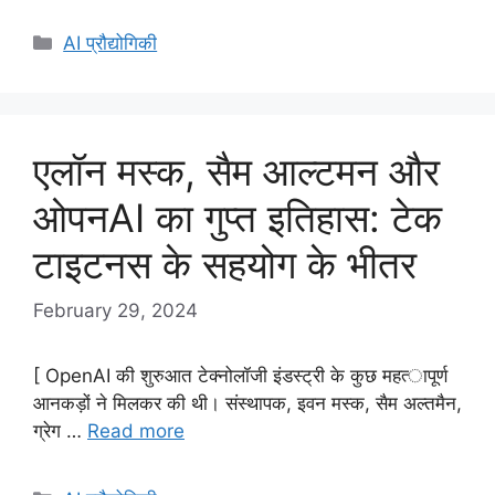
Categories
AI प्रौद्योगिकी
एलॉन मस्क, सैम आल्टमन और
ओपनAI का गुप्त इतिहास: टेक
टाइटनस के सहयोग के भीतर
February 29, 2024
[ OpenAI की शुरुआत टेक्‍नोलॉजी इंडस्‍ट्री के कुछ महत्‍ापूर्ण
आनकड़ों ने मिलकर की थी। संस्‍थापक, इवन मस्क, सैम अल्तमैन,
ग्रेग …
Read more
Categories