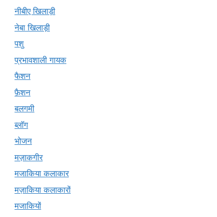
नीबीए खिलाड़ी
नेबा खिलाड़ी
पशु
प्रभावशाली गायक
फैशन
फ़ैशन
बलगमी
ब्लॉग
भोजन
मज़ाकगीर
मजाकिया कलाकार
मज़ाकिया कलाकारों
मजाकियों