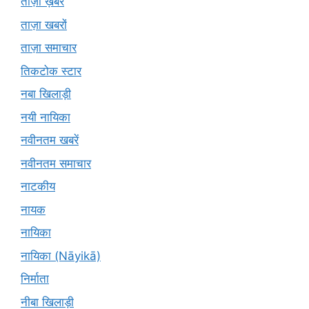
ताज़ा ख़बरें
ताज़ा खबरों
ताज़ा समाचार
तिकटोक स्टार
नबा खिलाड़ी
नयी नायिका
नवीनतम खबरें
नवीनतम समाचार
नाटकीय
नायक
नायिका
नायिका (Nāyikā)
निर्माता
नीबा खिलाड़ी