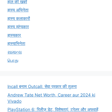
हाल की खबरें
हास्य अभिनेता
हास्य कलाकारों
हास्य व्यंग्यकार
हास्यकार्
हास्याभिनेता
સામાન્ય
பொது
Incall बनाम Outcall: सेवा प्रकार की तुलना
Andrew Tate Net Worth, Career aur 2024 ki
Vivado
PlayStation 6: रिलीज़ डेट, विशेषताएं, ट्रेलर और अफवाहें