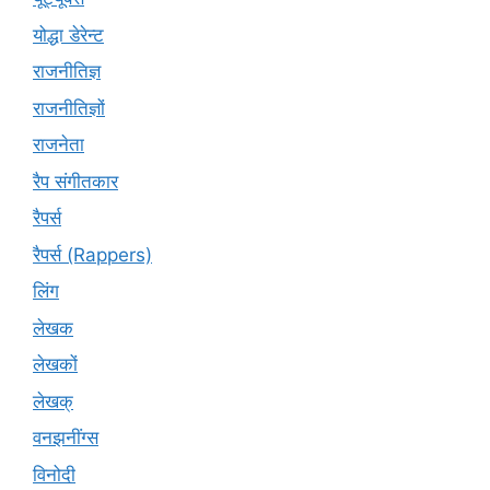
योद्धा डेरेन्ट
राजनीतिज्ञ
राजनीतिज्ञों
राजनेता
रैप संगीतकार
रैपर्स
रैपर्स (Rappers)
लिंग
लेखक
लेखकों
लेखक्
वनझनींग्स
विनोदी