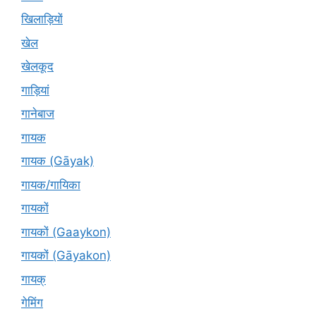
खिलाड़ियों
खेल
खेलकूद
गाड़ियां
गानेबाज
गायक
गायक (Gāyak)
गायक/गायिका
गायकों
गायकों (Gaaykon)
गायकों (Gāyakon)
गायक्
गेमिंग