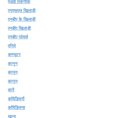
एआई तकनीक
एनएफएल खिलाड़ी
एनबीए के खिलाड़ी
एनबीए खिलाड़ी
एनबीए प्लेयर्स
एनिमे
कम्प्यूटर
कानुन
क़ानून
कानून
कारें
कॉमेडियनों
कॉमेडियन्स
खाना