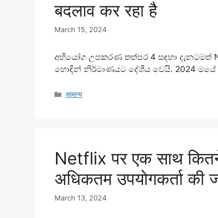
बदलाव कर रहा है
March 15, 2024
අභියෝග උපකරණ තත්පර 4 සඳහා දැනටමත් Ne
හොඳින් නිර්මාණයට දේශීය වෙයි. 2024 මයේ ද්
Categories
सामान्य
Netflix पर एक साथ कितने
अधिकतम उपयोगकर्ता की जान
March 13, 2024