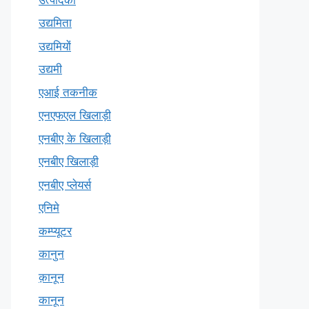
उद्यमिता
उद्यमियों
उद्यमी
एआई तकनीक
एनएफएल खिलाड़ी
एनबीए के खिलाड़ी
एनबीए खिलाड़ी
एनबीए प्लेयर्स
एनिमे
कम्प्यूटर
कानुन
क़ानून
कानून