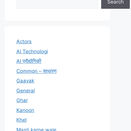
Search
Actors
AI Technologi
AI प्रौद्योगिकी
Common – साधारण
Gaayak
General
Ghar
Kanoon
Khel
Masti karne wale