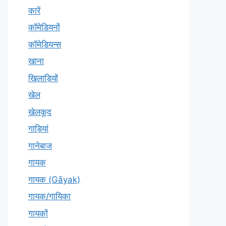
कारें
कॉमेडियनों
कॉमेडियन्स
खाना
खिलाड़ियों
खेल
खेलकूद
गाड़ियां
गानेबाज
गायक
गायक (Gāyak)
गायक/गायिका
गायकों