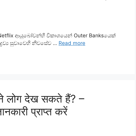
tflix ආයුබෝවන්හි විකාශයෙන් Outer Banksයෙක්
‍රව්‍ය සුවාවෙහි නිවසේව …
Read more
 लोग देख सकते हैं? –
कारी प्राप्त करें