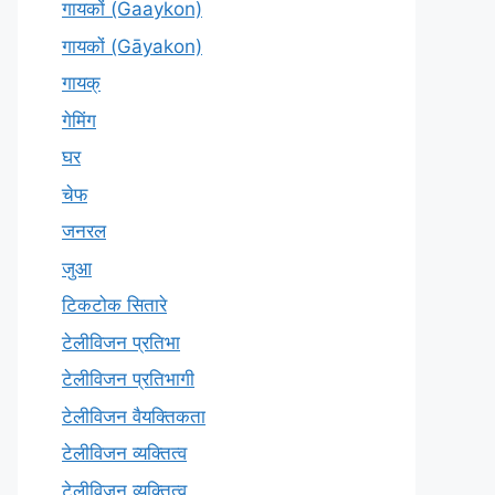
गायकों (Gaaykon)
गायकों (Gāyakon)
गायक्
गेमिंग
घर
चेफ
जनरल
जुआ
टिकटोक सितारे
टेलीविजन प्रतिभा
टेलीविजन प्रतिभागी
टेलीविजन वैयक्तिकता
टेलीविजन व्यक्तित्व
टेलीविज़न व्यक्तित्व