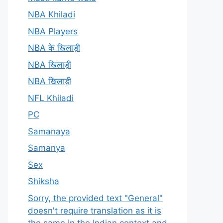
NBA Khiladi
NBA Players
NBA के खिलाड़ी
NBA खिलाड़ी
NBA खिलाड़ी
NFL Khiladi
PC
Samanaya
Samanya
Sex
Shiksha
Sorry, the provided text "General"
doesn't require translation as it is
the same in the Indian context and