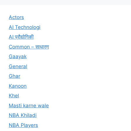
Actors
AI Technologi
AI प्रौद्योगिकी
Common – साधारण
Gaayak
General
Ghar
Kanoon
Khel
Masti karne wale
NBA Khiladi
NBA Players