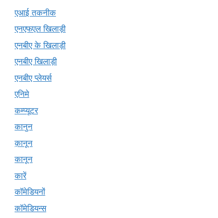
एआई तकनीक
एनएफएल खिलाड़ी
एनबीए के खिलाड़ी
एनबीए खिलाड़ी
एनबीए प्लेयर्स
एनिमे
कम्प्यूटर
कानुन
क़ानून
कानून
कारें
कॉमेडियनों
कॉमेडियन्स