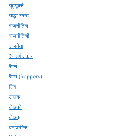
यूट्यूबर्स
योद्धा डेरेन्ट
राजनीतिज्ञ
राजनीतिज्ञों
राजनेता
रैप संगीतकार
रैपर्स
रैपर्स (Rappers)
लिंग
लेखक
लेखकों
लेखक्
वनझनींग्स