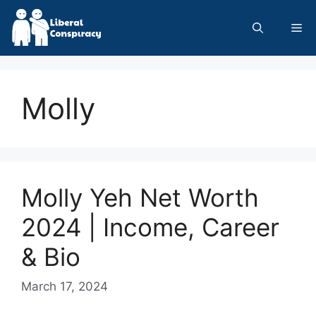
Skip
to
Me
content
Molly
Molly Yeh Net Worth
2024 | Income, Career
& Bio
March 17, 2024