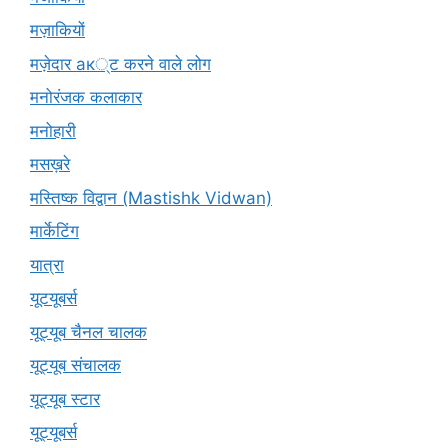
मज़ाकियों
मज़ेदार ак्ट करने वाले लोग
मनोरंजक कलाकार
मनोहारी
मसख़रे
मस्तिष्क विद्वान (Mastishk Vidwan)
मार्केटिंग
यात्रा
यूटयूबर्स
यूट्यूब चैनल चालक
यूट्यूब संचालक
यूट्यूब स्टार
यूट्‍यूबर्स